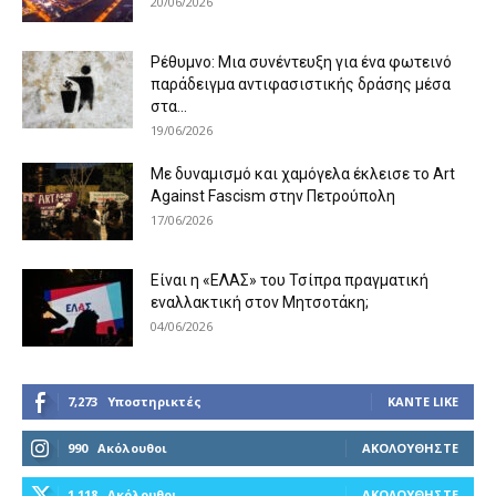
20/06/2026
Ρέθυμνο: Μια συνέντευξη για ένα φωτεινό
παράδειγμα αντιφασιστικής δράσης μέσα
στα...
19/06/2026
Με δυναμισμό και χαμόγελα έκλεισε το Art
Against Fascism στην Πετρούπολη
17/06/2026
Είναι η «ΕΛΑΣ» του Τσίπρα πραγματική
εναλλακτική στον Μητσοτάκη;
04/06/2026
7,273
Υποστηρικτές
ΚΆΝΤΕ LIKE
990
Ακόλουθοι
ΑΚΟΛΟΥΘΉΣΤΕ
1,118
Ακόλουθοι
ΑΚΟΛΟΥΘΉΣΤΕ