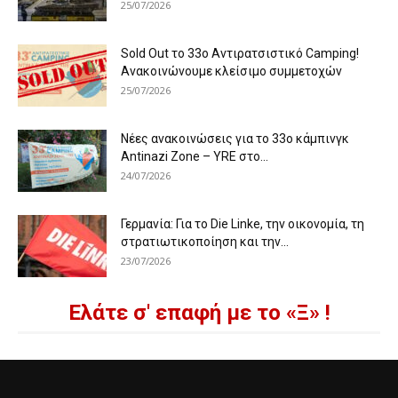
25/07/2026
Sold Out το 33ο Αντιρατσιστικό Camping!
Ανακοινώνουμε κλείσιμο συμμετοχών
25/07/2026
Νέες ανακοινώσεις για το 33ο κάμπινγκ
Antinazi Zone – YRE στο...
24/07/2026
Γερμανία: Για το Die Linke, την οικονομία, τη
στρατιωτικοποίηση και την...
23/07/2026
Ελάτε σ' επαφή με το «Ξ» !