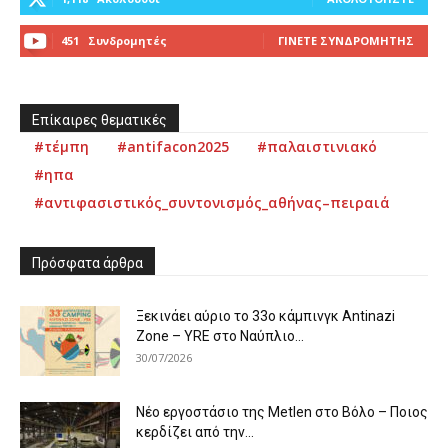
451
Συνδρομητές
ΓΊΝΕΤΕ ΣΥΝΔΡΟΜΗΤΉΣ
Επίκαιρες θεματικές
#τέμπη
#antifacon2025
#παλαιστινιακό
#ηπα
#αντιφασιστικός_συντονισμός_αθήνας–πειραιά
Πρόσφατα άρθρα
Ξεκινάει αύριο το 33ο κάμπινγκ Antinazi
Zone – YRE στο Ναύπλιο...
30/07/2026
Νέο εργοστάσιο της Metlen στο Βόλο – Ποιος
κερδίζει από την...