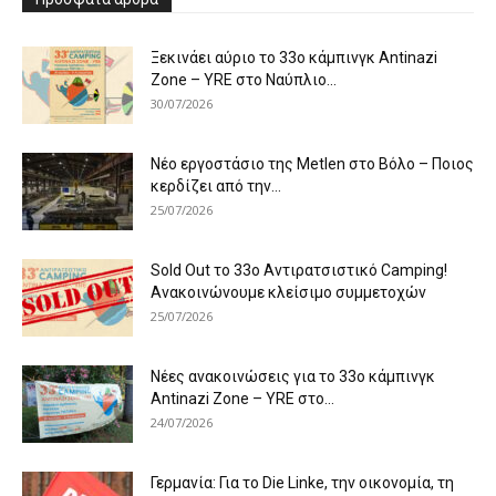
Ξεκινάει αύριο το 33ο κάμπινγκ Antinazi
Zone – YRE στο Ναύπλιο...
30/07/2026
Νέο εργοστάσιο της Metlen στο Βόλο – Ποιος
κερδίζει από την...
25/07/2026
Sold Out το 33ο Αντιρατσιστικό Camping!
Ανακοινώνουμε κλείσιμο συμμετοχών
25/07/2026
Νέες ανακοινώσεις για το 33ο κάμπινγκ
Antinazi Zone – YRE στο...
24/07/2026
Γερμανία: Για το Die Linke, την οικονομία, τη