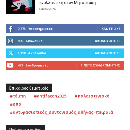
εναλλακτική στον Μητσοτάκη;
04/06/2026
7,273
Υποστηρικτές
ΚΆΝΤΕ LIKE
990
Ακόλουθοι
ΑΚΟΛΟΥΘΉΣΤΕ
1,118
Ακόλουθοι
ΑΚΟΛΟΥΘΉΣΤΕ
451
Συνδρομητές
ΓΊΝΕΤΕ ΣΥΝΔΡΟΜΗΤΉΣ
Επίκαιρες θεματικές
#τέμπη
#antifacon2025
#παλαιστινιακό
#ηπα
#αντιφασιστικός_συντονισμός_αθήνας–πειραιά
Πρόσφατα άρθρα