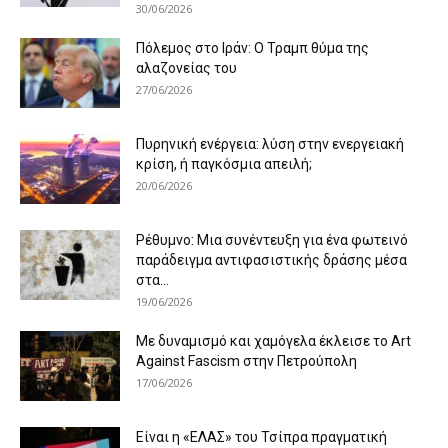
30/06/2026
Πόλεμος στο Ιράν: Ο Τραμπ θύμα της
αλαζονείας του
27/06/2026
Πυρηνική ενέργεια: λύση στην ενεργειακή
κρίση, ή παγκόσμια απειλή;
20/06/2026
Ρέθυμνο: Μια συνέντευξη για ένα φωτεινό
παράδειγμα αντιφασιστικής δράσης μέσα
στα...
19/06/2026
Με δυναμισμό και χαμόγελα έκλεισε το Art
Against Fascism στην Πετρούπολη
17/06/2026
Είναι η «ΕΛΑΣ» του Τσίπρα πραγματική