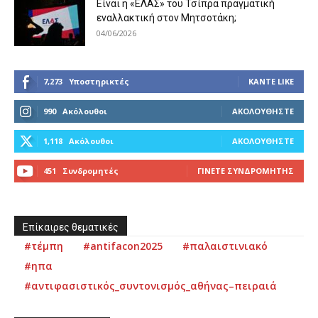
Είναι η «ΕΛΑΣ» του Τσίπρα πραγματική
εναλλακτική στον Μητσοτάκη;
04/06/2026
7,273
Υποστηρικτές
ΚΆΝΤΕ LIKE
990
Ακόλουθοι
ΑΚΟΛΟΥΘΉΣΤΕ
1,118
Ακόλουθοι
ΑΚΟΛΟΥΘΉΣΤΕ
451
Συνδρομητές
ΓΊΝΕΤΕ ΣΥΝΔΡΟΜΗΤΉΣ
Επίκαιρες θεματικές
#τέμπη
#antifacon2025
#παλαιστινιακό
#ηπα
#αντιφασιστικός_συντονισμός_αθήνας–πειραιά