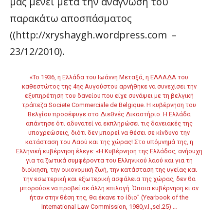
μας μένει μετά την ανάγνωση του
παρακάτω αποσπάσματος
((http://xryshaygh.wordpress.com –
23/12/2010).
«Το 1936, η Ελλάδα του Ιωάννη Μεταξά, η ΕΛΛΑΔΑ του
καθεστώτος της 4ης Αυγούστου αρνήθηκε να συνεχίσει την
εξυπηρέτηση του δανείου που είχε συνάψει με τη βελγική
τράπεζα Societe Commerciale de Belgique. Η κυβέρνηση του
Βελγίου προσέφυγε στο Διεθνές Δικαστήριο. Η Ελλάδα
απάντησε ότι αδυνατεί να εκπληρώσει τις δανειακές της
υποχρεώσεις, διότι δεν μπορεί να θέσει σε κίνδυνο την
κατάσταση του Λαού και της χώρας! Στο υπόμνημά της, η
Ελληνική κυβέρνηση έλεγε: «Η Κυβέρνηση της Ελλάδος, ανήσυχη
για τα ζωτικά συμφέροντα του Ελληνικού λαού και για τη
διοίκηση, την οικονομική ζωή, την κατάσταση της υγείας και
την εσωτερική και εξωτερική ασφάλεια της χώρας, δεν θα
μπορούσε να προβεί σε άλλη επιλογή. Όποια κυβέρνηση κι αν
ήταν στην θέση της, θα έκανε το ίδιο” (Yearbook of the
International Law Commission, 1980,v.l.,sel.25) …