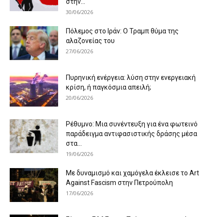
στην...
30/06/2026
Πόλεμος στο Ιράν: Ο Τραμπ θύμα της
αλαζονείας του
27/06/2026
Πυρηνική ενέργεια: λύση στην ενεργειακή
κρίση, ή παγκόσμια απειλή;
20/06/2026
Ρέθυμνο: Μια συνέντευξη για ένα φωτεινό
παράδειγμα αντιφασιστικής δράσης μέσα
στα...
19/06/2026
Με δυναμισμό και χαμόγελα έκλεισε το Art
Against Fascism στην Πετρούπολη
17/06/2026