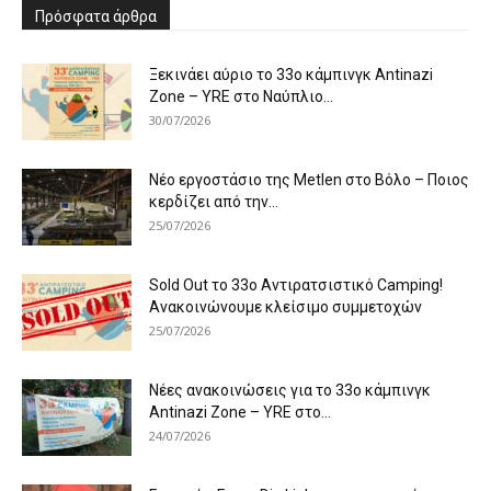
Πρόσφατα άρθρα
Ξεκινάει αύριο το 33ο κάμπινγκ Antinazi
Zone – YRE στο Ναύπλιο...
30/07/2026
Νέο εργοστάσιο της Metlen στο Βόλο – Ποιος
κερδίζει από την...
25/07/2026
Sold Out το 33ο Αντιρατσιστικό Camping!
Ανακοινώνουμε κλείσιμο συμμετοχών
25/07/2026
Νέες ανακοινώσεις για το 33ο κάμπινγκ
Antinazi Zone – YRE στο...
24/07/2026