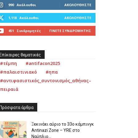
990
Ακόλουθοι
ΑΚΟΛΟΥΘΉΣΤΕ
1,118
Ακόλουθοι
ΑΚΟΛΟΥΘΉΣΤΕ
451
Συνδρομητές
ΓΊΝΕΤΕ ΣΥΝΔΡΟΜΗΤΉΣ
Επίκαιρες θεματικές
#τέμπη
#antifacon2025
#παλαιστινιακό
#ηπα
#αντιφασιστικός_συντονισμός_αθήνας–
πειραιά
Πρόσφατα άρθρα
Ξεκινάει αύριο το 33ο κάμπινγκ
Antinazi Zone – YRE στο
Ναύπλιο...