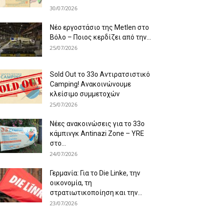
30/07/2026
Νέο εργοστάσιο της Metlen στο
Βόλο – Ποιος κερδίζει από την...
25/07/2026
Sold Out το 33ο Αντιρατσιστικό
Camping! Ανακοινώνουμε
κλείσιμο συμμετοχών
25/07/2026
Νέες ανακοινώσεις για το 33ο
κάμπινγκ Antinazi Zone – YRE
στο...
24/07/2026
Γερμανία: Για το Die Linke, την
οικονομία, τη
στρατιωτικοποίηση και την...
23/07/2026