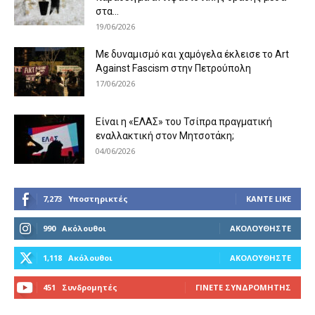
στα...
19/06/2026
Με δυναμισμό και χαμόγελα έκλεισε το Art
Against Fascism στην Πετρούπολη
17/06/2026
Είναι η «ΕΛΑΣ» του Τσίπρα πραγματική
εναλλακτική στον Μητσοτάκη;
04/06/2026
7,273
Υποστηρικτές
ΚΆΝΤΕ LIKE
990
Ακόλουθοι
ΑΚΟΛΟΥΘΉΣΤΕ
1,118
Ακόλουθοι
ΑΚΟΛΟΥΘΉΣΤΕ
451
Συνδρομητές
ΓΊΝΕΤΕ ΣΥΝΔΡΟΜΗΤΉΣ