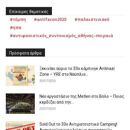
Επίκαιρες θεματικές
#τέμπη
#antifacon2025
#παλαιστινιακό
#ηπα
#αντιφασιστικός_συντονισμός_αθήνας–πειραιά
Πρόσφατα άρθρα
Ξεκινάει αύριο το 33ο κάμπινγκ Antinazi
Zone – YRE στο Ναύπλιο...
30/07/2026
Νέο εργοστάσιο της Metlen στο Βόλο – Ποιος
κερδίζει από την...
25/07/2026
Sold Out το 33ο Αντιρατσιστικό Camping!
Ανακοινώνουμε κλείσιμο συμμετοχών