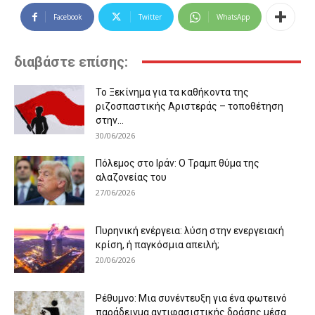
Facebook
Twitter
WhatsApp
διαβάστε επίσης:
Το Ξεκίνημα για τα καθήκοντα της
ριζοσπαστικής Αριστεράς – τοποθέτηση
στην...
30/06/2026
Πόλεμος στο Ιράν: Ο Τραμπ θύμα της
αλαζονείας του
27/06/2026
Πυρηνική ενέργεια: λύση στην ενεργειακή
κρίση, ή παγκόσμια απειλή;
20/06/2026
Ρέθυμνο: Μια συνέντευξη για ένα φωτεινό
παράδειγμα αντιφασιστικής δράσης μέσα