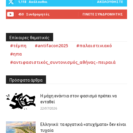
1,118
Ακόλουθοι
ΑΚΟΛΟΥΘΉΣΤΕ
450
Συνδρομητές
ΓΊΝΕΤΕ ΣΥΝΔΡΟΜΗΤΉΣ
Επίκαιρες θεματικές
#τέμπη
#antifacon2025
#παλαιστινιακό
#ηπα
#αντιφασιστικός_συντονισμός_αθήνας–πειραιά
Πρόσφατα άρθρα
Η μάχη ενάντια στον φασισμό πρέπει να
ενταθεί
22/07/2026
Ελληνικό: τα εργατικά «ατυχήματα» δεν είναι
τυχαία