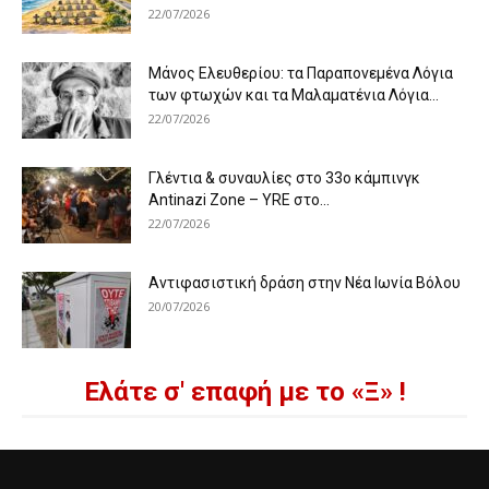
22/07/2026
Μάνος Ελευθερίου: τα Παραπονεμένα Λόγια
των φτωχών και τα Μαλαματένια Λόγια...
22/07/2026
Γλέντια & συναυλίες στο 33ο κάμπινγκ
Antinazi Zone – YRE στο...
22/07/2026
Αντιφασιστική δράση στην Νέα Ιωνία Βόλου
20/07/2026
Ελάτε σ' επαφή με το «Ξ» !