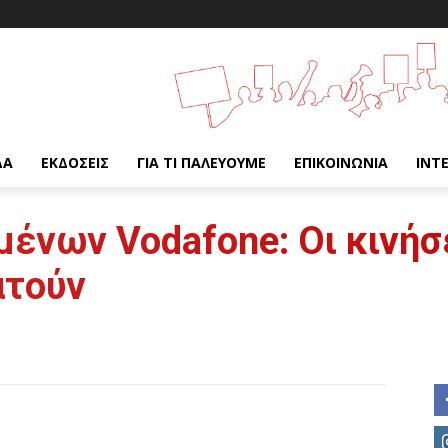
ΔΑ
ΕΚΔΌΣΕΙΣ
ΓΙΑ ΤΙ ΠΑΛΕΎΟΥΜΕ
ΕΠΙΚΟΙΝΩΝΊΑ
INT
ένων Vodafone: Oι κινήσε
ατούν