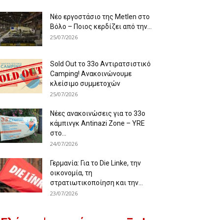
Νέο εργοστάσιο της Metlen στο
Βόλο – Ποιος κερδίζει από την...
25/07/2026
Sold Out το 33ο Αντιρατσιστικό
Camping! Ανακοινώνουμε
κλείσιμο συμμετοχών
25/07/2026
Νέες ανακοινώσεις για το 33ο
κάμπινγκ Antinazi Zone – YRE
στο...
24/07/2026
Γερμανία: Για το Die Linke, την
οικονομία, τη
στρατιωτικοποίηση και την...
23/07/2026