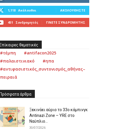
1,118
Ακόλουθοι
ΑΚΟΛΟΥΘΉΣΤΕ
451
Συνδρομητές
ΓΊΝΕΤΕ ΣΥΝΔΡΟΜΗΤΉΣ
Επίκαιρες θεματικές
#τέμπη
#antifacon2025
#παλαιστινιακό
#ηπα
#αντιφασιστικός_συντονισμός_αθήνας–
πειραιά
Πρόσφατα άρθρα
Ξεκινάει αύριο το 33ο κάμπινγκ
Antinazi Zone – YRE στο
Ναύπλιο...
30/07/2026