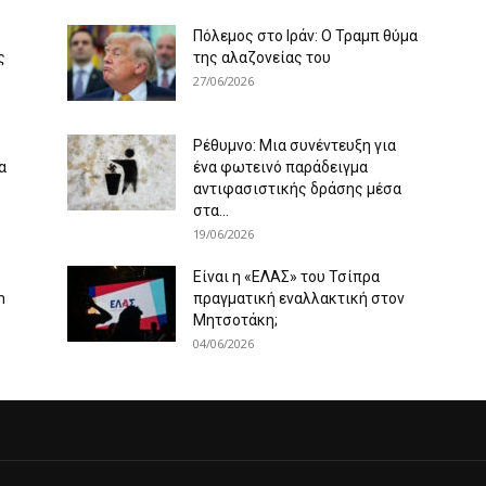
Πόλεμος στο Ιράν: Ο Τραμπ θύμα
ς
της αλαζονείας του
27/06/2026
Ρέθυμνο: Μια συνέντευξη για
α
ένα φωτεινό παράδειγμα
αντιφασιστικής δράσης μέσα
στα...
19/06/2026
Είναι η «ΕΛΑΣ» του Τσίπρα
m
πραγματική εναλλακτική στον
Μητσοτάκη;
04/06/2026