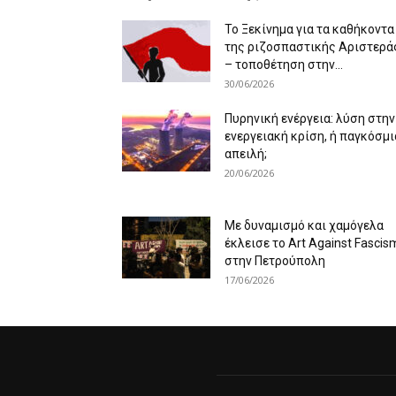
Το Ξεκίνημα για τα καθήκοντα
της ριζοσπαστικής Αριστερά
– τοποθέτηση στην...
30/06/2026
Πυρηνική ενέργεια: λύση στην
ενεργειακή κρίση, ή παγκόσμι
απειλή;
20/06/2026
Με δυναμισμό και χαμόγελα
έκλεισε το Art Against Fascis
στην Πετρούπολη
17/06/2026