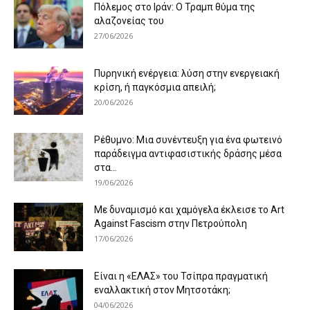
Πόλεμος στο Ιράν: Ο Τραμπ θύμα της
αλαζονείας του
27/06/2026
Πυρηνική ενέργεια: λύση στην ενεργειακή
κρίση, ή παγκόσμια απειλή;
20/06/2026
Ρέθυμνο: Μια συνέντευξη για ένα φωτεινό
παράδειγμα αντιφασιστικής δράσης μέσα
στα...
19/06/2026
Με δυναμισμό και χαμόγελα έκλεισε το Art
Against Fascism στην Πετρούπολη
17/06/2026
Είναι η «ΕΛΑΣ» του Τσίπρα πραγματική
εναλλακτική στον Μητσοτάκη;
04/06/2026