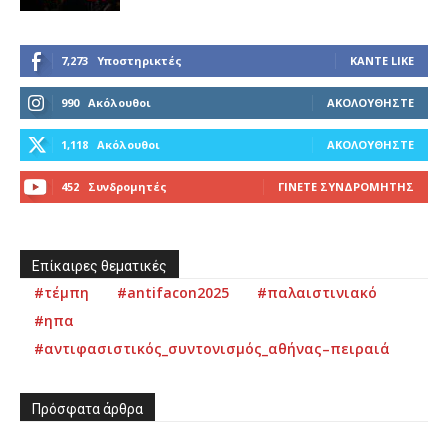
7,273
Υποστηρικτές
ΚΆΝΤΕ LIKE
990
Ακόλουθοι
ΑΚΟΛΟΥΘΉΣΤΕ
1,118
Ακόλουθοι
ΑΚΟΛΟΥΘΉΣΤΕ
452
Συνδρομητές
ΓΊΝΕΤΕ ΣΥΝΔΡΟΜΗΤΉΣ
Επίκαιρες θεματικές
#τέμπη
#antifacon2025
#παλαιστινιακό
#ηπα
#αντιφασιστικός_συντονισμός_αθήνας–πειραιά
Πρόσφατα άρθρα