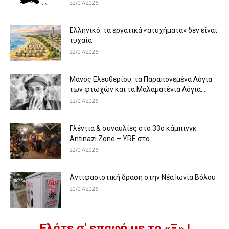
22/07/2026
Ελληνικό: τα εργατικά «ατυχήματα» δεν είναι
τυχαία
22/07/2026
Μάνος Ελευθερίου: τα Παραπονεμένα Λόγια
των φτωχών και τα Μαλαματένια Λόγια...
22/07/2026
Γλέντια & συναυλίες στο 33ο κάμπινγκ
Antinazi Zone – YRE στο...
22/07/2026
Αντιφασιστική δράση στην Νέα Ιωνία Βόλου
20/07/2026
Ελάτε σ' επαφή με το «Ξ» !