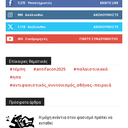
7,273
Υποστηρικτές
ΚΆΝΤΕ LIKE
990
Ακόλουθοι
ΑΚΟΛΟΥΘΉΣΤΕ
1,118
Ακόλουθοι
ΑΚΟΛΟΥΘΉΣΤΕ
450
Συνδρομητές
ΓΊΝΕΤΕ ΣΥΝΔΡΟΜΗΤΉΣ
Επίκαιρες θεματικές
#τέμπη
#antifacon2025
#παλαιστινιακό
#ηπα
#αντιφασιστικός_συντονισμός_αθήνας–πειραιά
Πρόσφατα άρθρα
Η μάχη ενάντια στον φασισμό πρέπει να
ενταθεί