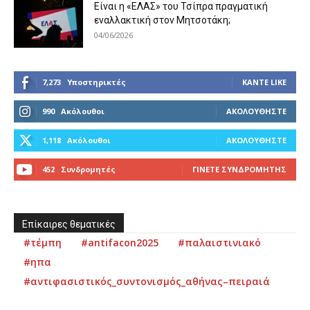
Είναι η «ΕΛΑΣ» του Τσίπρα πραγματική
εναλλακτική στον Μητσοτάκη;
04/06/2026
7,273
Υποστηρικτές
ΚΆΝΤΕ LIKE
990
Ακόλουθοι
ΑΚΟΛΟΥΘΉΣΤΕ
1,118
Ακόλουθοι
ΑΚΟΛΟΥΘΉΣΤΕ
452
Συνδρομητές
ΓΊΝΕΤΕ ΣΥΝΔΡΟΜΗΤΉΣ
Επίκαιρες θεματικές
#τέμπη
#antifacon2025
#παλαιστινιακό
#ηπα
#αντιφασιστικός_συντονισμός_αθήνας–πειραιά