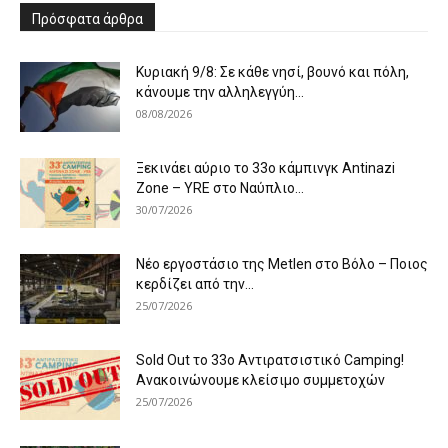
Πρόσφατα άρθρα
Κυριακή 9/8: Σε κάθε νησί, βουνό και πόλη,
κάνουμε την αλληλεγγύη...
08/08/2026
Ξεκινάει αύριο το 33ο κάμπινγκ Antinazi
Zone – YRE στο Ναύπλιο...
30/07/2026
Νέο εργοστάσιο της Metlen στο Βόλο – Ποιος
κερδίζει από την...
25/07/2026
Sold Out το 33ο Αντιρατσιστικό Camping!
Ανακοινώνουμε κλείσιμο συμμετοχών
25/07/2026