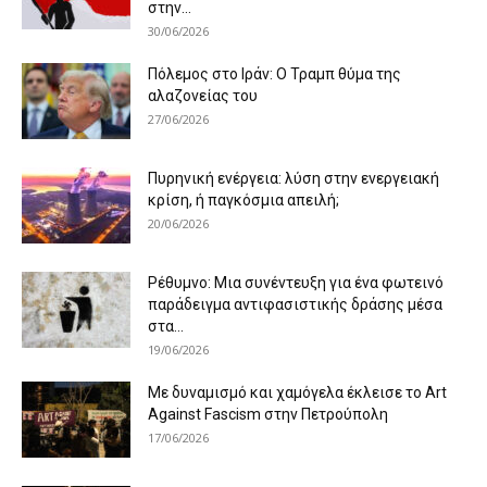
στην...
30/06/2026
Πόλεμος στο Ιράν: Ο Τραμπ θύμα της
αλαζονείας του
27/06/2026
Πυρηνική ενέργεια: λύση στην ενεργειακή
κρίση, ή παγκόσμια απειλή;
20/06/2026
Ρέθυμνο: Μια συνέντευξη για ένα φωτεινό
παράδειγμα αντιφασιστικής δράσης μέσα
στα...
19/06/2026
Με δυναμισμό και χαμόγελα έκλεισε το Art
Against Fascism στην Πετρούπολη
17/06/2026