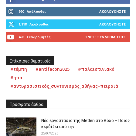
990
Ακόλουθοι
ΑΚΟΛΟΥΘΉΣΤΕ
1,118
Ακόλουθοι
ΑΚΟΛΟΥΘΉΣΤΕ
450
Συνδρομητές
ΓΊΝΕΤΕ ΣΥΝΔΡΟΜΗΤΉΣ
Επίκαιρες θεματικές
#τέμπη
#antifacon2025
#παλαιστινιακό
#ηπα
#αντιφασιστικός_συντονισμός_αθήνας–πειραιά
Πρόσφατα άρθρα
Νέο εργοστάσιο της Metlen στο Βόλο – Ποιος
κερδίζει από την...
25/07/2026