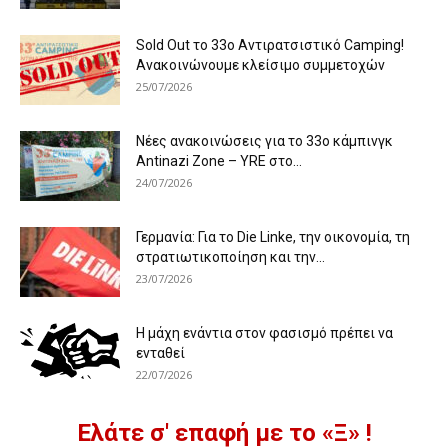
Sold Out το 33ο Αντιρατσιστικό Camping!
Ανακοινώνουμε κλείσιμο συμμετοχών
25/07/2026
Νέες ανακοινώσεις για το 33ο κάμπινγκ
Antinazi Zone – YRE στο...
24/07/2026
Γερμανία: Για το Die Linke, την οικονομία, τη
στρατιωτικοποίηση και την...
23/07/2026
Η μάχη ενάντια στον φασισμό πρέπει να
ενταθεί
22/07/2026
Ελάτε σ' επαφή με το «Ξ» !