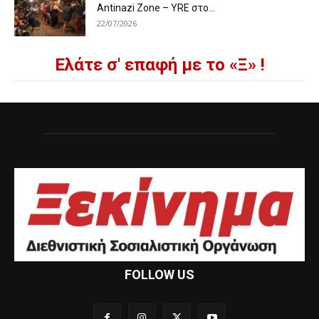
Antinazi Zone – YRE στο...
22/07/2026
Ελάτε σ' επαφή με το «Ξ» !
FOLLOW US