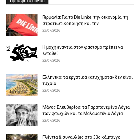
Πρόσφατα άρθρα
Γερμανία: Για το Die Linke, την οικονομία, τη
στρατιωτικοποίηση και την...
23/07/2026
Η μάχη ενάντια στον φασισμό πρέπει να
ενταθεί
22/07/2026
Ελληνικό: τα εργατικά «ατυχήματα» δεν είναι
τυχαία
22/07/2026
Μάνος Ελευθερίου: τα Παραπονεμένα Λόγια
των φτωχών και τα Μαλαματένια Λόγια...
22/07/2026
Γλέντια & συναυλίες στο 33ο κάμπινγκ