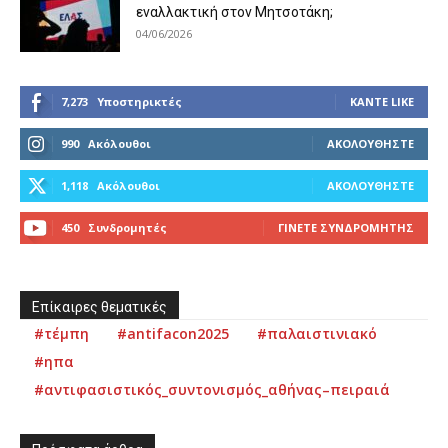
εναλλακτική στον Μητσοτάκη;
04/06/2026
7,273
Υποστηρικτές
ΚΆΝΤΕ LIKE
990
Ακόλουθοι
ΑΚΟΛΟΥΘΉΣΤΕ
1,118
Ακόλουθοι
ΑΚΟΛΟΥΘΉΣΤΕ
450
Συνδρομητές
ΓΊΝΕΤΕ ΣΥΝΔΡΟΜΗΤΉΣ
Επίκαιρες θεματικές
#τέμπη
#antifacon2025
#παλαιστινιακό
#ηπα
#αντιφασιστικός_συντονισμός_αθήνας–πειραιά