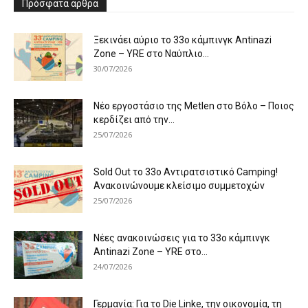
Πρόσφατα άρθρα
Ξεκινάει αύριο το 33ο κάμπινγκ Antinazi
Zone – YRE στο Ναύπλιο...
30/07/2026
Νέο εργοστάσιο της Metlen στο Βόλο – Ποιος
κερδίζει από την...
25/07/2026
Sold Out το 33ο Αντιρατσιστικό Camping!
Ανακοινώνουμε κλείσιμο συμμετοχών
25/07/2026
Νέες ανακοινώσεις για το 33ο κάμπινγκ
Antinazi Zone – YRE στο...
24/07/2026
Γερμανία: Για το Die Linke, την οικονομία, τη