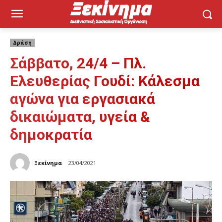
Δράση
Σάββατο, 24/4 – Πλ.
Ελευθερίας Γουδί: Κάλεσμα
αγώνα για εργασιακά
δικαιώματα, υγεία &
δημοκρατία
Ξεκίνημα
23/04/2021