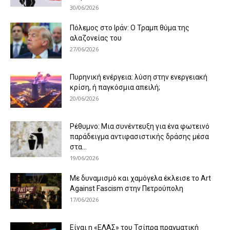
30/06/2026
Πόλεμος στο Ιράν: Ο Τραμπ θύμα της
αλαζονείας του
27/06/2026
Πυρηνική ενέργεια: λύση στην ενεργειακή
κρίση, ή παγκόσμια απειλή;
20/06/2026
Ρέθυμνο: Μια συνέντευξη για ένα φωτεινό
παράδειγμα αντιφασιστικής δράσης μέσα
στα...
19/06/2026
Με δυναμισμό και χαμόγελα έκλεισε το Art
Against Fascism στην Πετρούπολη
17/06/2026
Είναι η «ΕΛΑΣ» του Τσίπρα πραγματική