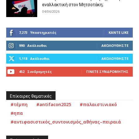
εναλλακτική στον Μητσοτάκη;
04/06/2026
7,273
Υποστηρικτές
ΚΆΝΤΕ LIKE
990
Ακόλουθοι
ΑΚΟΛΟΥΘΉΣΤΕ
1,118
Ακόλουθοι
ΑΚΟΛΟΥΘΉΣΤΕ
452
Συνδρομητές
ΓΊΝΕΤΕ ΣΥΝΔΡΟΜΗΤΉΣ
Επίκαιρες θεματικές
#τέμπη
#antifacon2025
#παλαιστινιακό
#ηπα
#αντιφασιστικός_συντονισμός_αθήνας–πειραιά