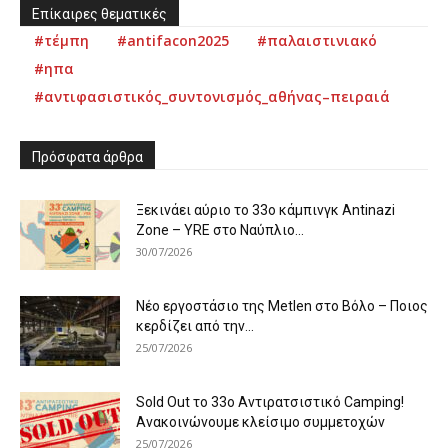
Επίκαιρες θεματικές
#τέμπη
#antifacon2025
#παλαιστινιακό
#ηπα
#αντιφασιστικός_συντονισμός_αθήνας–πειραιά
Πρόσφατα άρθρα
Ξεκινάει αύριο το 33ο κάμπινγκ Antinazi
Zone – YRE στο Ναύπλιο...
30/07/2026
Νέο εργοστάσιο της Metlen στο Βόλο – Ποιος
κερδίζει από την...
25/07/2026
Sold Out το 33ο Αντιρατσιστικό Camping!
Ανακοινώνουμε κλείσιμο συμμετοχών
25/07/2026