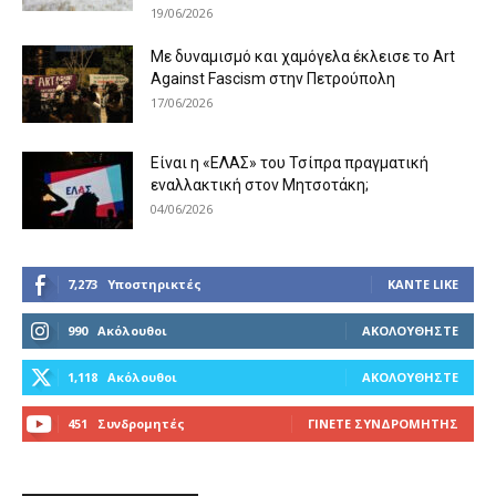
19/06/2026
Με δυναμισμό και χαμόγελα έκλεισε το Art
Against Fascism στην Πετρούπολη
17/06/2026
Είναι η «ΕΛΑΣ» του Τσίπρα πραγματική
εναλλακτική στον Μητσοτάκη;
04/06/2026
7,273
Υποστηρικτές
ΚΆΝΤΕ LIKE
990
Ακόλουθοι
ΑΚΟΛΟΥΘΉΣΤΕ
1,118
Ακόλουθοι
ΑΚΟΛΟΥΘΉΣΤΕ
451
Συνδρομητές
ΓΊΝΕΤΕ ΣΥΝΔΡΟΜΗΤΉΣ