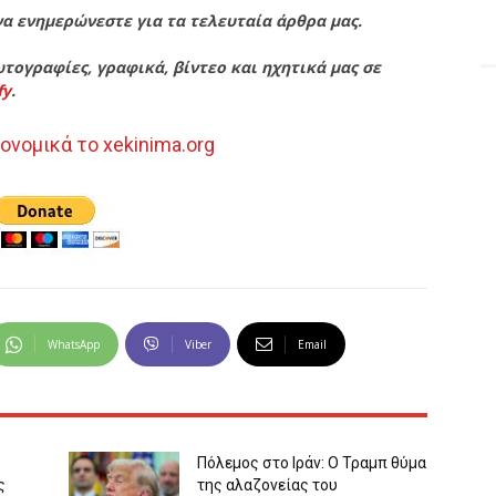
να ενημερώνεστε για τα τελευταία άρθρα μας.
τογραφίες, γραφικά, βίντεο και ηχητικά μας σε
fy
.
ονομικά το xekinima.org
WhatsApp
Viber
Email
Πόλεμος στο Ιράν: Ο Τραμπ θύμα
ς
της αλαζονείας του