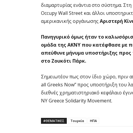
διαμαρτυρίας ενάντια στο σύστημα. Στη
Occupy Wall Street και άλλοι υποστηρικ
αμερικανικής οργάνωσης
Αριστερή Κίν
Πανηγυρικό όμως ήταν το καλωσόρισ
ομάδα της ΑΚΝΥ που κατέφθασε με πα
απεύθυνε μήνυμα υποστήριξης προς 
στο Ζουκότι Πάρκ.
Σημειωτέον πως στον ίδιο χώρο, πριν α
all Greeks Now” προς υποστήριξη του λα
διεθνές χρηματιστηριακό κεφάλαιο έγι
ΝΥ Greece Solidarity Movement.
#ΘΕΜΑΤΙΚΈΣ
Τουρκία
ΗΠΑ