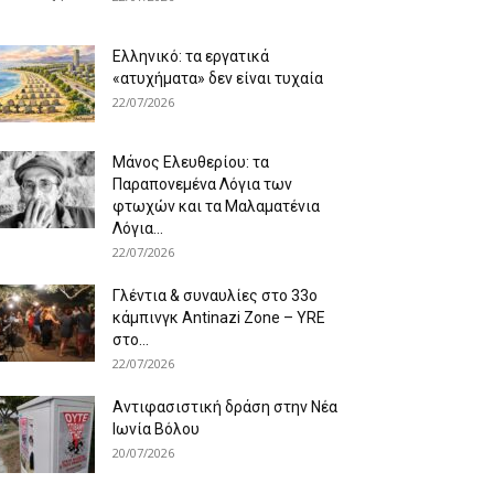
Ελληνικό: τα εργατικά
«ατυχήματα» δεν είναι τυχαία
22/07/2026
Μάνος Ελευθερίου: τα
Παραπονεμένα Λόγια των
φτωχών και τα Μαλαματένια
Λόγια...
22/07/2026
Γλέντια & συναυλίες στο 33ο
κάμπινγκ Antinazi Zone – YRE
στο...
22/07/2026
Αντιφασιστική δράση στην Νέα
Ιωνία Βόλου
20/07/2026