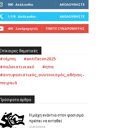
990
Ακόλουθοι
ΑΚΟΛΟΥΘΉΣΤΕ
1,118
Ακόλουθοι
ΑΚΟΛΟΥΘΉΣΤΕ
450
Συνδρομητές
ΓΊΝΕΤΕ ΣΥΝΔΡΟΜΗΤΉΣ
Επίκαιρες θεματικές
#τέμπη
#antifacon2025
#παλαιστινιακό
#ηπα
#αντιφασιστικός_συντονισμός_αθήνας–
πειραιά
Πρόσφατα άρθρα
Η μάχη ενάντια στον φασισμό
πρέπει να ενταθεί
22/07/2026