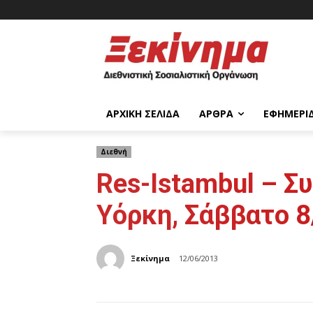
ΑΡΧΙΚΉ ΣΕΛΊΔΑ
ΆΡΘΡΑ
ΕΦΗΜΕΡΊ
Διεθνή
Res-Istambul – Σ
Υόρκη, Σάββατο 8
Ξεκίνημα
12/06/2013