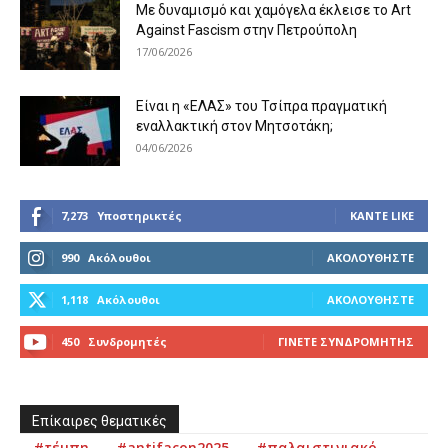
Με δυναμισμό και χαμόγελα έκλεισε το Art
Against Fascism στην Πετρούπολη
17/06/2026
Είναι η «ΕΛΑΣ» του Τσίπρα πραγματική
εναλλακτική στον Μητσοτάκη;
04/06/2026
7,273
Υποστηρικτές
ΚΆΝΤΕ LIKE
990
Ακόλουθοι
ΑΚΟΛΟΥΘΉΣΤΕ
1,118
Ακόλουθοι
ΑΚΟΛΟΥΘΉΣΤΕ
450
Συνδρομητές
ΓΊΝΕΤΕ ΣΥΝΔΡΟΜΗΤΉΣ
Επίκαιρες θεματικές
#τέμπη
#antifacon2025
#παλαιστινιακό