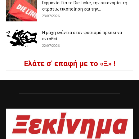
Γερμανία: Για το Die Linke, την οικονομία, τη
στρατιωτικοποίηση και την...
23/07/2026
Η μάχη ενάντια στον φασισμό πρέπει να
ενταθεί
22/07/2026
Ελάτε σ' επαφή με το «Ξ» !