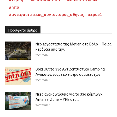
#ηπα
#αντιφασιστικός_συντονισμός_αθήνας–πειραιά
Πρόσφατα άρθρα
Νέο εργοστάσιο της Metlen στο Βόλο – Ποιος
κερδίζει από την...
25/07/2026
Sold Out το 33ο Αντιρατσιστικό Camping!
Ανακοινώνουμε κλείσιμο συμμετοχών
25/07/2026
Νέες ανακοινώσεις για το 33ο κάμπινγκ
Antinazi Zone – YRE στο...
24/07/2026