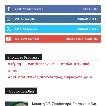
7,273
Υποστηρικτές
ΚΆΝΤΕ LIKE
990
Ακόλουθοι
ΑΚΟΛΟΥΘΉΣΤΕ
1,118
Ακόλουθοι
ΑΚΟΛΟΥΘΉΣΤΕ
452
Συνδρομητές
ΓΊΝΕΤΕ ΣΥΝΔΡΟΜΗΤΉΣ
Επίκαιρες θεματικές
#τέμπη
#antifacon2025
#παλαιστινιακό
#ηπα
#αντιφασιστικός_συντονισμός_αθήνας–πειραιά
Πρόσφατα άρθρα
Κυριακή 9/8: Σε κάθε νησί, βουνό και πόλη,