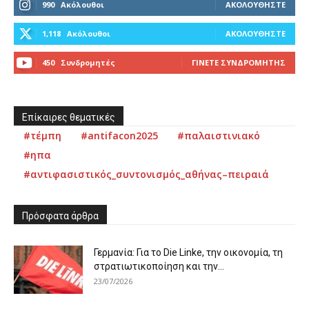
990
Ακόλουθοι
ΑΚΟΛΟΥΘΉΣΤΕ
1,118
Ακόλουθοι
ΑΚΟΛΟΥΘΉΣΤΕ
450
Συνδρομητές
ΓΊΝΕΤΕ ΣΥΝΔΡΟΜΗΤΉΣ
Επίκαιρες θεματικές
#τέμπη
#antifacon2025
#παλαιστινιακό
#ηπα
#αντιφασιστικός_συντονισμός_αθήνας–πειραιά
Πρόσφατα άρθρα
Γερμανία: Για το Die Linke, την οικονομία, τη
στρατιωτικοποίηση και την...
23/07/2026