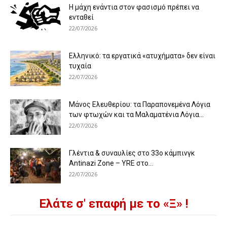
Η μάχη ενάντια στον φασισμό πρέπει να
ενταθεί
22/07/2026
Ελληνικό: τα εργατικά «ατυχήματα» δεν είναι
τυχαία
22/07/2026
Μάνος Ελευθερίου: τα Παραπονεμένα Λόγια
των φτωχών και τα Μαλαματένια Λόγια...
22/07/2026
Γλέντια & συναυλίες στο 33ο κάμπινγκ
Antinazi Zone – YRE στο...
22/07/2026
Ελάτε σ' επαφή με το «Ξ» !