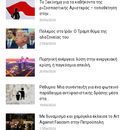
Το Ξεκίνημα για τα καθήκοντα της
ριζοσπαστικής Αριστεράς – τοποθέτηση
στην...
30/06/2026
Πόλεμος στο Ιράν: Ο Τραμπ θύμα της
αλαζονείας του
27/06/2026
Πυρηνική ενέργεια: λύση στην ενεργειακή
κρίση, ή παγκόσμια απειλή;
20/06/2026
Ρέθυμνο: Μια συνέντευξη για ένα φωτεινό
παράδειγμα αντιφασιστικής δράσης μέσα
στα...
19/06/2026
Με δυναμισμό και χαμόγελα έκλεισε το Art
Against Fascism στην Πετρούπολη
17/06/2026