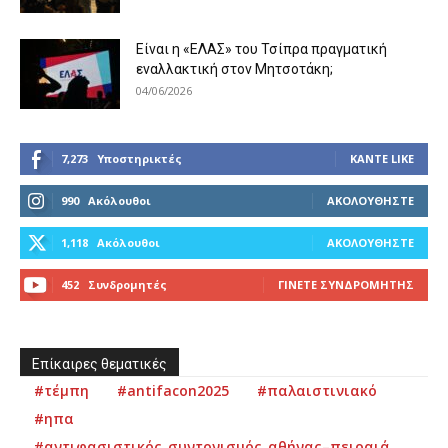
Είναι η «ΕΛΑΣ» του Τσίπρα πραγματική
εναλλακτική στον Μητσοτάκη;
04/06/2026
7,273
Υποστηρικτές
ΚΆΝΤΕ LIKE
990
Ακόλουθοι
ΑΚΟΛΟΥΘΉΣΤΕ
1,118
Ακόλουθοι
ΑΚΟΛΟΥΘΉΣΤΕ
452
Συνδρομητές
ΓΊΝΕΤΕ ΣΥΝΔΡΟΜΗΤΉΣ
Επίκαιρες θεματικές
#τέμπη
#antifacon2025
#παλαιστινιακό
#ηπα
#αντιφασιστικός_συντονισμός_αθήνας–πειραιά