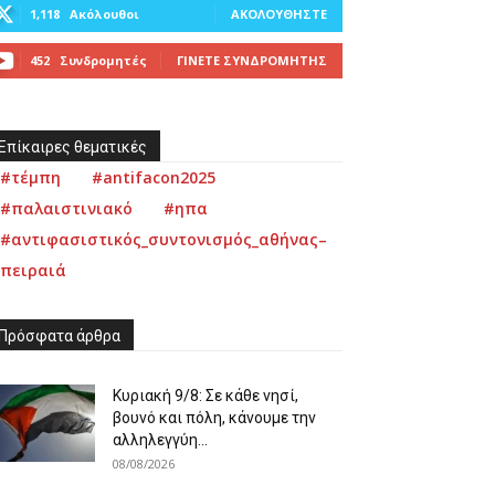
1,118
Ακόλουθοι
ΑΚΟΛΟΥΘΉΣΤΕ
452
Συνδρομητές
ΓΊΝΕΤΕ ΣΥΝΔΡΟΜΗΤΉΣ
Επίκαιρες θεματικές
#τέμπη
#antifacon2025
#παλαιστινιακό
#ηπα
#αντιφασιστικός_συντονισμός_αθήνας–
πειραιά
Πρόσφατα άρθρα
Κυριακή 9/8: Σε κάθε νησί,
βουνό και πόλη, κάνουμε την
αλληλεγγύη...
08/08/2026