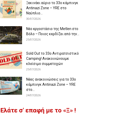
Ξεκινάει αύριο το 33ο κάμπινγκ
Antinazi Zone – YRE στο
Ναύπλιο...
30/07/2026
Νέο εργοστάσιο της Metlen στο
Βόλο – Ποιος κερδίζει από την...
25/07/2026
Sold Out το 33ο Αντιρατσιστικό
Camping! Ανακοινώνουμε
κλείσιμο συμμετοχών
25/07/2026
Νέες ανακοινώσεις για το 33ο
κάμπινγκ Antinazi Zone – YRE
στο...
24/07/2026
Ελάτε σ' επαφή με το «Ξ» !