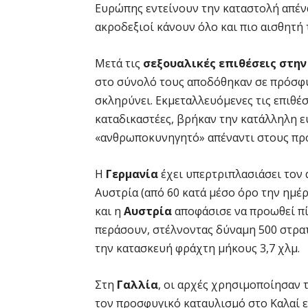
Ευρώπης εντείνουν την καταστολή απένα
ακροδεξιοί κάνουν όλο και πιο αισθητή 
Μετά τις
σεξουαλικές επιθέσεις στη
στο σύνολό τους αποδόθηκαν σε πρόσφυ
σκληρύνει. Εκμεταλλευόμενες τις επιθέσ
καταδικαστέες, βρήκαν την κατάλληλη ε
«ανθρωποκυνηγητό» απέναντι στους πρ
Η
Γερμανία
έχει υπερτριπλασιάσει τον
Αυστρία (από 60 κατά μέσο όρο την ημέ
και η
Αυστρία
αποφάσισε να προωθεί π
περάσουν, στέλνοντας δύναμη 500 στρατ
την κατασκευή φράχτη μήκους 3,7 χλμ.
Στη
Γαλλία
, οι αρχές χρησιμοποίησαν
τον προσφυγικό καταυλισμό στο Καλαί 