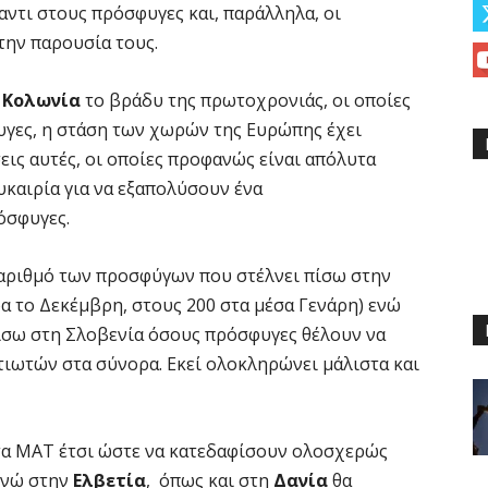
ντι στους πρόσφυγες και, παράλληλα, οι
την παρουσία τους.
ν Κολωνία
το βράδυ της πρωτοχρονιάς, οι οποίες
γες, η στάση των χωρών της Ευρώπης έχει
εις αυτές, οι οποίες προφανώς είναι απόλυτα
υκαιρία για να εξαπολύσουν ένα
όσφυγες.
 αριθμό των προσφύγων που στέλνει πίσω στην
ρα το Δεκέμβρη, στους 200 στα μέσα Γενάρη) ενώ
ίσω στη Σλοβενία όσους πρόσφυγες θέλουν να
ιωτών στα σύνορα. Εκεί ολοκληρώνει μάλιστα και
 τα ΜΑΤ έτσι ώστε να κατεδαφίσουν ολοσχερώς
ενώ στην
Ελβετία
, όπως και στη
Δανία
θα