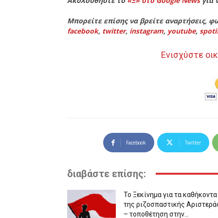
Ακολουθήστε το
«Ξ» στο Google News
για 
Μπορείτε επίσης να βρείτε αναρτήσεις, φω
facebook
,
twitter
,
instagram
,
youtube
,
spoti
Ενισχύστε οικ
Facebook
Twitter
διαβάστε επίσης:
Το Ξεκίνημα για τα καθήκοντα
της ριζοσπαστικής Αριστερά
– τοποθέτηση στην...