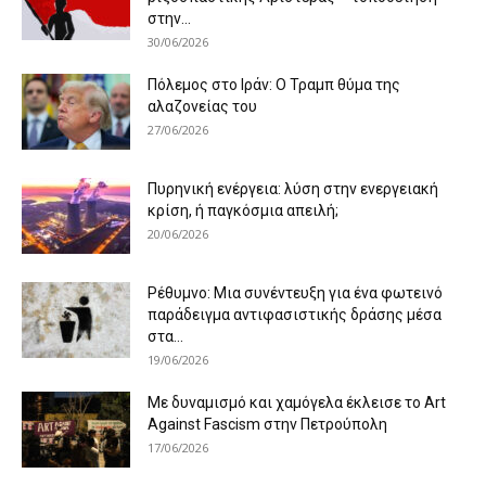
στην...
30/06/2026
Πόλεμος στο Ιράν: Ο Τραμπ θύμα της
αλαζονείας του
27/06/2026
Πυρηνική ενέργεια: λύση στην ενεργειακή
κρίση, ή παγκόσμια απειλή;
20/06/2026
Ρέθυμνο: Μια συνέντευξη για ένα φωτεινό
παράδειγμα αντιφασιστικής δράσης μέσα
στα...
19/06/2026
Με δυναμισμό και χαμόγελα έκλεισε το Art
Against Fascism στην Πετρούπολη
17/06/2026