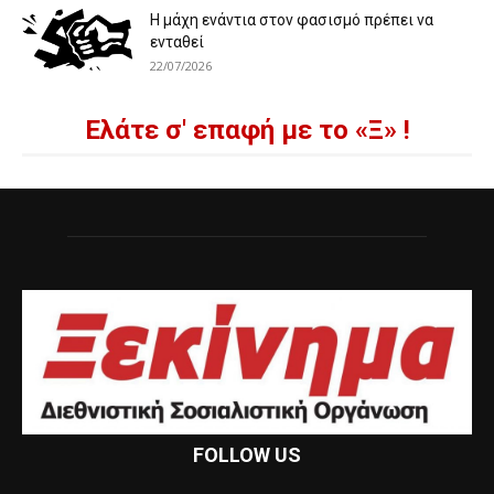
Η μάχη ενάντια στον φασισμό πρέπει να
ενταθεί
22/07/2026
Ελάτε σ' επαφή με το «Ξ» !
FOLLOW US