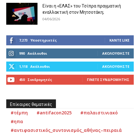
Είναι η «ΕΛΑΣ» του Τσίπρα πραγματική
εναλλακτική στον Μητσοτάκη;
04/06/2026
7,273
Υποστηρικτές
ΚΆΝΤΕ LIKE
990
Ακόλουθοι
ΑΚΟΛΟΥΘΉΣΤΕ
1,118
Ακόλουθοι
ΑΚΟΛΟΥΘΉΣΤΕ
450
Συνδρομητές
ΓΊΝΕΤΕ ΣΥΝΔΡΟΜΗΤΉΣ
Επίκαιρες θεματικές
#τέμπη
#antifacon2025
#παλαιστινιακό
#ηπα
#αντιφασιστικός_συντονισμός_αθήνας–πειραιά