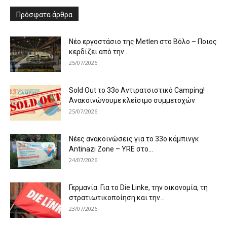
Πρόσφατα άρθρα
Νέο εργοστάσιο της Metlen στο Βόλο – Ποιος
κερδίζει από την...
25/07/2026
Sold Out το 33ο Αντιρατσιστικό Camping!
Ανακοινώνουμε κλείσιμο συμμετοχών
25/07/2026
Νέες ανακοινώσεις για το 33ο κάμπινγκ
Antinazi Zone – YRE στο...
24/07/2026
Γερμανία: Για το Die Linke, την οικονομία, τη
στρατιωτικοποίηση και την...
23/07/2026