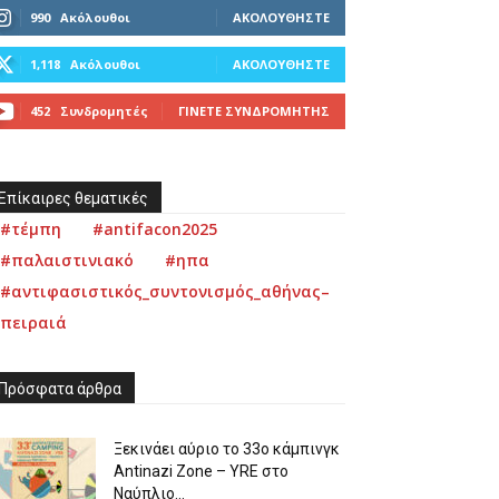
990
Ακόλουθοι
ΑΚΟΛΟΥΘΉΣΤΕ
1,118
Ακόλουθοι
ΑΚΟΛΟΥΘΉΣΤΕ
452
Συνδρομητές
ΓΊΝΕΤΕ ΣΥΝΔΡΟΜΗΤΉΣ
Επίκαιρες θεματικές
#τέμπη
#antifacon2025
#παλαιστινιακό
#ηπα
#αντιφασιστικός_συντονισμός_αθήνας–
πειραιά
Πρόσφατα άρθρα
Ξεκινάει αύριο το 33ο κάμπινγκ
Antinazi Zone – YRE στο
Ναύπλιο...