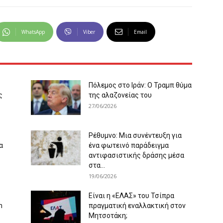
WhatsApp
Viber
Email
Πόλεμος στο Ιράν: Ο Τραμπ θύμα
ς
της αλαζονείας του
27/06/2026
Ρέθυμνο: Μια συνέντευξη για
α
ένα φωτεινό παράδειγμα
αντιφασιστικής δράσης μέσα
στα...
19/06/2026
Είναι η «ΕΛΑΣ» του Τσίπρα
m
πραγματική εναλλακτική στον
Μητσοτάκη;