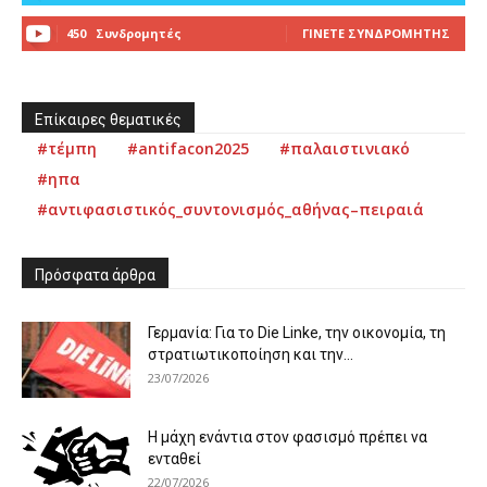
450
Συνδρομητές
ΓΊΝΕΤΕ ΣΥΝΔΡΟΜΗΤΉΣ
Επίκαιρες θεματικές
#τέμπη
#antifacon2025
#παλαιστινιακό
#ηπα
#αντιφασιστικός_συντονισμός_αθήνας–πειραιά
Πρόσφατα άρθρα
Γερμανία: Για το Die Linke, την οικονομία, τη
στρατιωτικοποίηση και την...
23/07/2026
Η μάχη ενάντια στον φασισμό πρέπει να
ενταθεί
22/07/2026