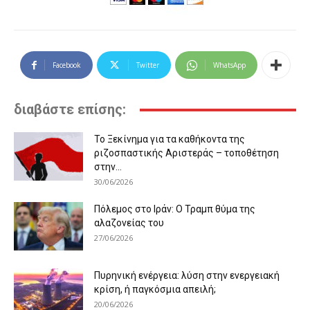
Facebook
Twitter
WhatsApp
διαβάστε επίσης:
Το Ξεκίνημα για τα καθήκοντα της
ριζοσπαστικής Αριστεράς – τοποθέτηση
στην...
30/06/2026
Πόλεμος στο Ιράν: Ο Τραμπ θύμα της
αλαζονείας του
27/06/2026
Πυρηνική ενέργεια: λύση στην ενεργειακή
κρίση, ή παγκόσμια απειλή;
20/06/2026