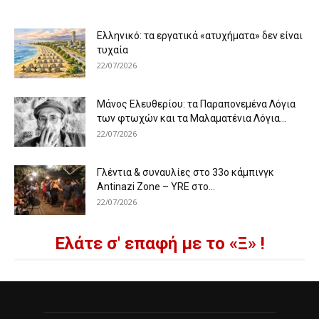
Ελληνικό: τα εργατικά «ατυχήματα» δεν είναι
τυχαία
22/07/2026
Μάνος Ελευθερίου: τα Παραπονεμένα Λόγια
των φτωχών και τα Μαλαματένια Λόγια...
22/07/2026
Γλέντια & συναυλίες στο 33ο κάμπινγκ
Antinazi Zone – YRE στο...
22/07/2026
Ελάτε σ' επαφή με το «Ξ» !