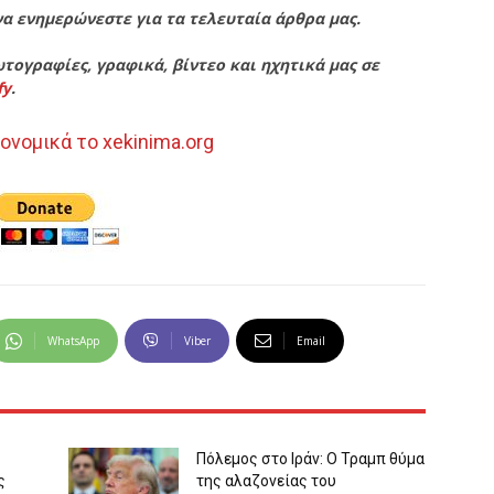
να ενημερώνεστε για τα τελευταία άρθρα μας.
τογραφίες, γραφικά, βίντεο και ηχητικά μας σε
fy
.
ονομικά το xekinima.org
WhatsApp
Viber
Email
Πόλεμος στο Ιράν: Ο Τραμπ θύμα
ς
της αλαζονείας του