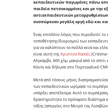
εκπαιδευτικών παγωμένες πάνω από 1
παιδεία πετσοκομμένες και με την ε
αντιεκπαιδευτικών μεταρρυθμίσεων 
συσσώρευαν μεγάλη οργή εδώ και κα
Ένας επιπλέον λόγος που πυροδοτεί το κ
τοποθέτησης/διορισμού των εκπαιδευτι
για να καλύπτουν τα πολλά κενά και ελλ
είναι αυτή της
Κριστίνα Κασαΐς
(Cristina
Αλγκάρβε, 600 χλμ. μακριά από το σπίτι 
Κόντε και δήλωσε στο Πορτογαλικό CN
Μετά από τόσους μήνες διαπραγματεύσε
των εκπαιδευτικών ωρίμασε το συμπέρασ
υπάρξει αποτέλεσμα. Αυτό το συμπέρασ
δραστηριότητα το πρόσφατο διάστημα κ
τάξης (απεργίες στο Μετρό της Λισαβώνα