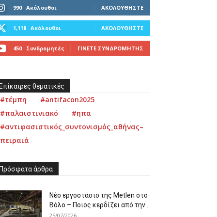
990
Ακόλουθοι
ΑΚΟΛΟΥΘΉΣΤΕ
1,118
Ακόλουθοι
ΑΚΟΛΟΥΘΉΣΤΕ
450
Συνδρομητές
ΓΊΝΕΤΕ ΣΥΝΔΡΟΜΗΤΉΣ
Επίκαιρες θεματικές
#τέμπη
#antifacon2025
#παλαιστινιακό
#ηπα
#αντιφασιστικός_συντονισμός_αθήνας–
πειραιά
Πρόσφατα άρθρα
Νέο εργοστάσιο της Metlen στο
Βόλο – Ποιος κερδίζει από την...
25/07/2026