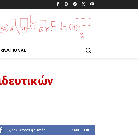
ERNATIONAL
αιδευτικών
7,273
Υποστηρικτές
ΚΆΝΤΕ LIKE