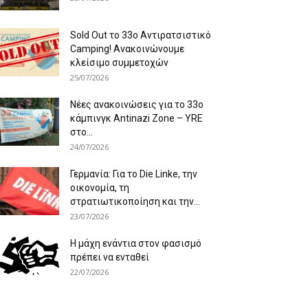
Sold Out το 33ο Αντιρατσιστικό
Camping! Ανακοινώνουμε
κλείσιμο συμμετοχών
25/07/2026
Νέες ανακοινώσεις για το 33ο
κάμπινγκ Antinazi Zone – YRE
στο...
24/07/2026
Γερμανία: Για το Die Linke, την
οικονομία, τη
στρατιωτικοποίηση και την...
23/07/2026
Η μάχη ενάντια στον φασισμό
πρέπει να ενταθεί
22/07/2026