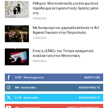
Ρέθυμνο: Μια συνέντευξη για ένα φωτεινό
παράδειγμα αντιφασιστικής δράσης μέσα
στα...
19/06/2026
Με δυναμισμό και χαμόγελα έκλεισε το Art
Against Fascism στην Πετρούπολη
17/06/2026
Είναι η «ΕΛΑΣ» του Τσίπρα πραγματική
εναλλακτική στον Μητσοτάκη;
04/06/2026
7,273
Υποστηρικτές
ΚΆΝΤΕ LIKE
990
Ακόλουθοι
ΑΚΟΛΟΥΘΉΣΤΕ
1,118
Ακόλουθοι
ΑΚΟΛΟΥΘΉΣΤΕ
450
Συνδρομητές
ΓΊΝΕΤΕ ΣΥΝΔΡΟΜΗΤΉΣ