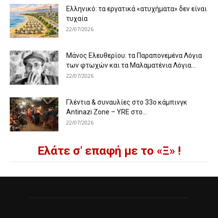
Ελληνικό: τα εργατικά «ατυχήματα» δεν είναι
τυχαία
22/07/2026
Μάνος Ελευθερίου: τα Παραπονεμένα Λόγια
των φτωχών και τα Μαλαματένια Λόγια...
22/07/2026
Γλέντια & συναυλίες στο 33ο κάμπινγκ
Antinazi Zone – YRE στο...
22/07/2026
Ελάτε σ' επαφή με το «Ξ» !