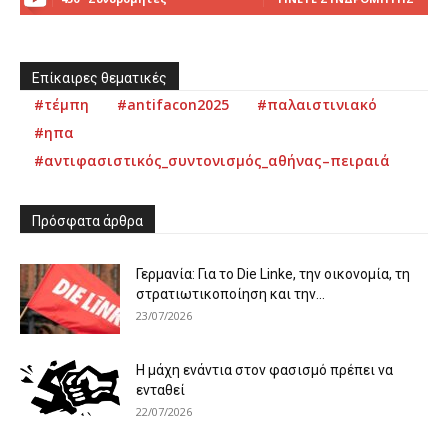
Επίκαιρες θεματικές
#τέμπη
#antifacon2025
#παλαιστινιακό
#ηπα
#αντιφασιστικός_συντονισμός_αθήνας–πειραιά
Πρόσφατα άρθρα
Γερμανία: Για το Die Linke, την οικονομία, τη
στρατιωτικοποίηση και την...
23/07/2026
Η μάχη ενάντια στον φασισμό πρέπει να
ενταθεί
22/07/2026