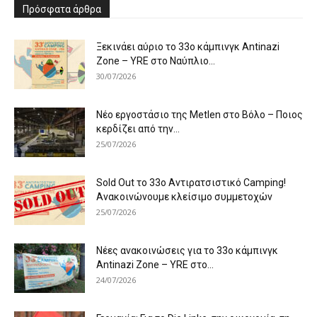
Πρόσφατα άρθρα
Ξεκινάει αύριο το 33ο κάμπινγκ Antinazi
Zone – YRE στο Ναύπλιο...
30/07/2026
Νέο εργοστάσιο της Metlen στο Βόλο – Ποιος
κερδίζει από την...
25/07/2026
Sold Out το 33ο Αντιρατσιστικό Camping!
Ανακοινώνουμε κλείσιμο συμμετοχών
25/07/2026
Νέες ανακοινώσεις για το 33ο κάμπινγκ
Antinazi Zone – YRE στο...
24/07/2026