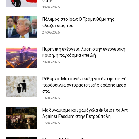
στην...
30/06/2026
Πόλεμος στο Ιράν: Ο Τραμπ θύμα της
αλαζονείας του
27/06/2026
Πυρηνική ενέργεια: λύση στην ενεργειακή
κρίση, ή παγκόσμια απειλή;
20/06/2026
Ρέθυμνο: Μια συνέντευξη για ένα φωτεινό
παράδειγμα αντιφασιστικής δράσης μέσα
στα...
19/06/2026
Με δυναμισμό και χαμόγελα έκλεισε το Art
Against Fascism στην Πετρούπολη
17/06/2026