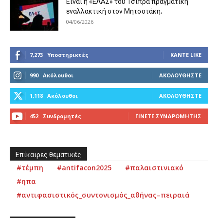
Είναι η «ΕΛΑΣ» του Τσίπρα πραγματική
εναλλακτική στον Μητσοτάκη;
04/06/2026
7,273
Υποστηρικτές
ΚΆΝΤΕ LIKE
990
Ακόλουθοι
ΑΚΟΛΟΥΘΉΣΤΕ
1,118
Ακόλουθοι
ΑΚΟΛΟΥΘΉΣΤΕ
452
Συνδρομητές
ΓΊΝΕΤΕ ΣΥΝΔΡΟΜΗΤΉΣ
Επίκαιρες θεματικές
#τέμπη
#antifacon2025
#παλαιστινιακό
#ηπα
#αντιφασιστικός_συντονισμός_αθήνας–πειραιά