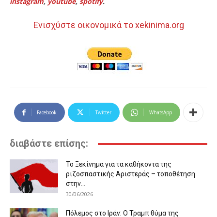
instagram
,
youtube
,
spotify
.
Ενισχύστε οικονομικά το xekinima.org
Facebook
Twitter
WhatsApp
διαβάστε επίσης:
Το Ξεκίνημα για τα καθήκοντα της
ριζοσπαστικής Αριστεράς – τοποθέτηση
στην...
30/06/2026
Πόλεμος στο Ιράν: Ο Τραμπ θύμα της