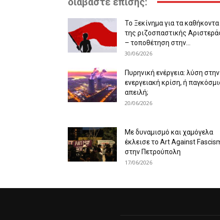
διαβάστε επίσης:
Το Ξεκίνημα για τα καθήκοντα
της ριζοσπαστικής Αριστερά
– τοποθέτηση στην...
30/06/2026
Πυρηνική ενέργεια: λύση στην
ενεργειακή κρίση, ή παγκόσμι
απειλή;
20/06/2026
Με δυναμισμό και χαμόγελα
έκλεισε το Art Against Fascis
στην Πετρούπολη
17/06/2026