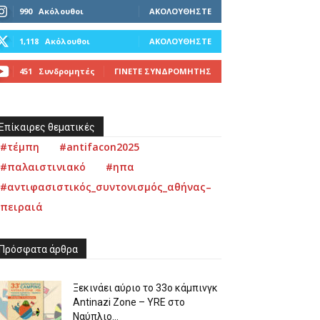
990
Ακόλουθοι
ΑΚΟΛΟΥΘΉΣΤΕ
1,118
Ακόλουθοι
ΑΚΟΛΟΥΘΉΣΤΕ
451
Συνδρομητές
ΓΊΝΕΤΕ ΣΥΝΔΡΟΜΗΤΉΣ
Επίκαιρες θεματικές
#τέμπη
#antifacon2025
#παλαιστινιακό
#ηπα
#αντιφασιστικός_συντονισμός_αθήνας–
πειραιά
Πρόσφατα άρθρα
Ξεκινάει αύριο το 33ο κάμπινγκ
Antinazi Zone – YRE στο
Ναύπλιο...