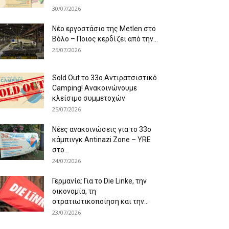
30/07/2026
Νέο εργοστάσιο της Metlen στο
Βόλο – Ποιος κερδίζει από την...
25/07/2026
Sold Out το 33ο Αντιρατσιστικό
Camping! Ανακοινώνουμε
κλείσιμο συμμετοχών
25/07/2026
Νέες ανακοινώσεις για το 33ο
κάμπινγκ Antinazi Zone – YRE
στο...
24/07/2026
Γερμανία: Για το Die Linke, την
οικονομία, τη
στρατιωτικοποίηση και την...
23/07/2026