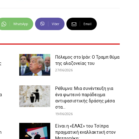
WhatsApp
Viber
Email
Πόλεμος στο Ιράν: Ο Τραμπ θύμα
ς
της αλαζονείας του
27/06/2026
Ρέθυμνο: Μια συνέντευξη για
α
ένα φωτεινό παράδειγμα
αντιφασιστικής δράσης μέσα
στα...
19/06/2026
Είναι η «ΕΛΑΣ» του Τσίπρα
m
πραγματική εναλλακτική στον
Μητσοτάκη;