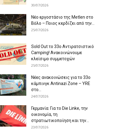
30/07/2026
Νέο εργοστάσιο της Metlen στο
Βόλο – Ποιος κερδίζει από την...
25/07/2026
Sold Out το 33ο Αντιρατσιστικό
Camping! Ανακοινώνουμε
κλείσιμο συμμετοχών
25/07/2026
Νέες ανακοινώσεις για το 33ο
κάμπινγκ Antinazi Zone – YRE
στο...
24/07/2026
Γερμανία: Για το Die Linke, την
οικονομία, τη
στρατιωτικοποίηση και την...
23/07/2026