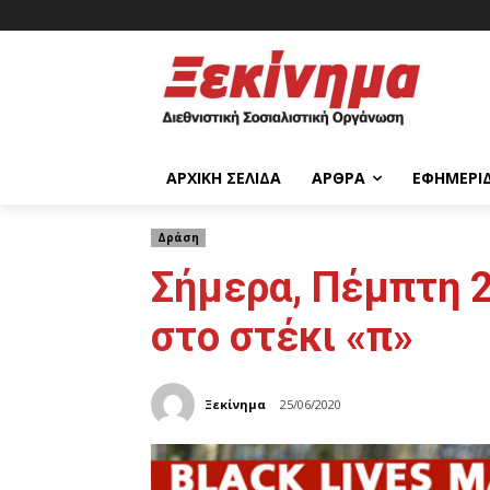
ΑΡΧΙΚΉ ΣΕΛΊΔΑ
ΆΡΘΡΑ
ΕΦΗΜΕΡΊ
Δράση
Σήμερα, Πέμπτη 25
στο στέκι «π»
Ξεκίνημα
25/06/2020