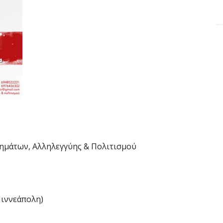
νημάτων, Αλληλεγγύης & Πολιτισμού
(Μιννεάπολη)