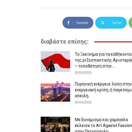
Facebook
Twitter
διαβάστε επίσης:
Το Ξεκίνημα για τα καθήκοντα
της ριζοσπαστικής Αριστερά
– τοποθέτηση στην...
30/06/2026
Πυρηνική ενέργεια: λύση στην
ενεργειακή κρίση, ή παγκόσμι
απειλή;
20/06/2026
Με δυναμισμό και χαμόγελα
έκλεισε το Art Against Fascis
στην Πετρούπολη