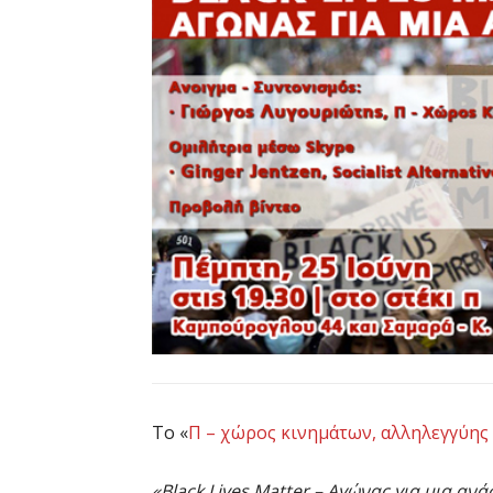
Το «
Π – χώρος κινημάτων, αλληλεγγύης
«Black Lives Matter – Αγώνας για μια αν