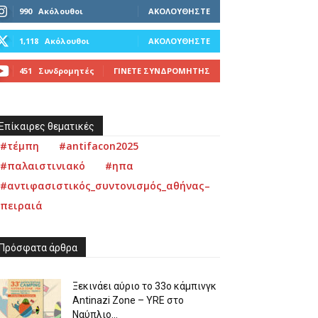
990
Ακόλουθοι
ΑΚΟΛΟΥΘΉΣΤΕ
1,118
Ακόλουθοι
ΑΚΟΛΟΥΘΉΣΤΕ
451
Συνδρομητές
ΓΊΝΕΤΕ ΣΥΝΔΡΟΜΗΤΉΣ
Επίκαιρες θεματικές
#τέμπη
#antifacon2025
#παλαιστινιακό
#ηπα
#αντιφασιστικός_συντονισμός_αθήνας–
πειραιά
Πρόσφατα άρθρα
Ξεκινάει αύριο το 33ο κάμπινγκ
Antinazi Zone – YRE στο
Ναύπλιο...