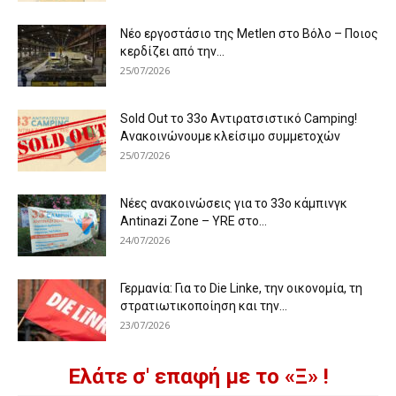
Νέο εργοστάσιο της Metlen στο Βόλο – Ποιος
κερδίζει από την...
25/07/2026
Sold Out το 33ο Αντιρατσιστικό Camping!
Ανακοινώνουμε κλείσιμο συμμετοχών
25/07/2026
Νέες ανακοινώσεις για το 33ο κάμπινγκ
Antinazi Zone – YRE στο...
24/07/2026
Γερμανία: Για το Die Linke, την οικονομία, τη
στρατιωτικοποίηση και την...
23/07/2026
Ελάτε σ' επαφή με το «Ξ» !