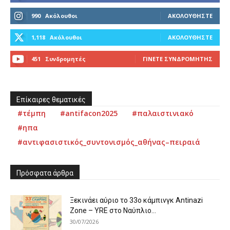
990
Ακόλουθοι
ΑΚΟΛΟΥΘΉΣΤΕ
1,118
Ακόλουθοι
ΑΚΟΛΟΥΘΉΣΤΕ
451
Συνδρομητές
ΓΊΝΕΤΕ ΣΥΝΔΡΟΜΗΤΉΣ
Επίκαιρες θεματικές
#τέμπη
#antifacon2025
#παλαιστινιακό
#ηπα
#αντιφασιστικός_συντονισμός_αθήνας–πειραιά
Πρόσφατα άρθρα
Ξεκινάει αύριο το 33ο κάμπινγκ Antinazi
Zone – YRE στο Ναύπλιο...
30/07/2026