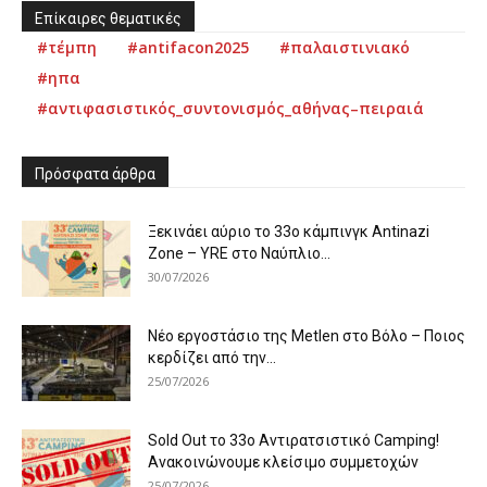
Επίκαιρες θεματικές
#τέμπη
#antifacon2025
#παλαιστινιακό
#ηπα
#αντιφασιστικός_συντονισμός_αθήνας–πειραιά
Πρόσφατα άρθρα
Ξεκινάει αύριο το 33ο κάμπινγκ Antinazi
Zone – YRE στο Ναύπλιο...
30/07/2026
Νέο εργοστάσιο της Metlen στο Βόλο – Ποιος
κερδίζει από την...
25/07/2026
Sold Out το 33ο Αντιρατσιστικό Camping!
Ανακοινώνουμε κλείσιμο συμμετοχών
25/07/2026