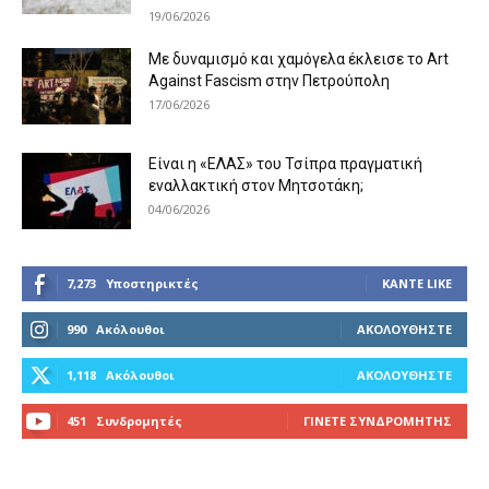
19/06/2026
Με δυναμισμό και χαμόγελα έκλεισε το Art
Against Fascism στην Πετρούπολη
17/06/2026
Είναι η «ΕΛΑΣ» του Τσίπρα πραγματική
εναλλακτική στον Μητσοτάκη;
04/06/2026
7,273
Υποστηρικτές
ΚΆΝΤΕ LIKE
990
Ακόλουθοι
ΑΚΟΛΟΥΘΉΣΤΕ
1,118
Ακόλουθοι
ΑΚΟΛΟΥΘΉΣΤΕ
451
Συνδρομητές
ΓΊΝΕΤΕ ΣΥΝΔΡΟΜΗΤΉΣ