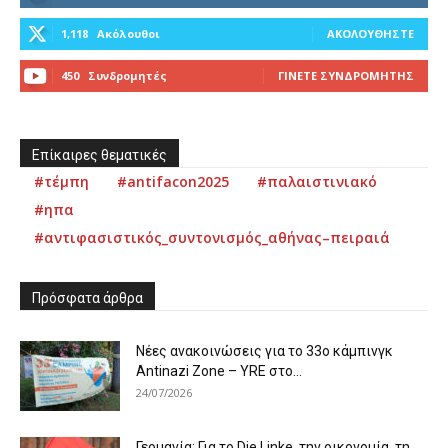
1,118
Ακόλουθοι
ΑΚΟΛΟΥΘΉΣΤΕ
450
Συνδρομητές
ΓΊΝΕΤΕ ΣΥΝΔΡΟΜΗΤΉΣ
Επίκαιρες θεματικές
#τέμπη
#antifacon2025
#παλαιστινιακό
#ηπα
#αντιφασιστικός_συντονισμός_αθήνας–πειραιά
Πρόσφατα άρθρα
Νέες ανακοινώσεις για το 33ο κάμπινγκ
Antinazi Zone – YRE στο...
24/07/2026
Γερμανία: Για το Die Linke, την οικονομία, τη