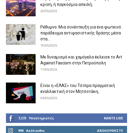
κρίση, ή παγκόσμια απειλή;
20/06/2026
Ρέθυμνο: Μια συνέντευξη για ένα φωτεινό
παράδειγμα αντιφασιστικής δράσης μέσα
στα...
19/06/2026
Με δυναμισμό και χαμόγελα έκλεισε το Art
Against Fascism στην Πετρούπολη
17/06/2026
Είναι η «ΕΛΑΣ» του Τσίπρα πραγματική
εναλλακτική στον Μητσοτάκη;
04/06/2026
7,273
Υποστηρικτές
ΚΆΝΤΕ LIKE
990
Ακόλουθοι
ΑΚΟΛΟΥΘΉΣΤΕ