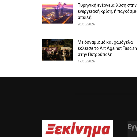
Πυρηνική ενέργεια: λύση στην
ενεργειακή κρίση, ή παγκόσμι
απειλή;
20/06/2026
Με δυναμισμό και χαμόγελα
έκλεισε το Art Against Fascis
στην Πετρούπολη
17/06/2026
Εγ