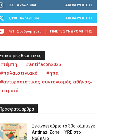
990
Ακόλουθοι
ΑΚΟΛΟΥΘΉΣΤΕ
1,118
Ακόλουθοι
ΑΚΟΛΟΥΘΉΣΤΕ
451
Συνδρομητές
ΓΊΝΕΤΕ ΣΥΝΔΡΟΜΗΤΉΣ
Επίκαιρες θεματικές
#τέμπη
#antifacon2025
#παλαιστινιακό
#ηπα
#αντιφασιστικός_συντονισμός_αθήνας–
πειραιά
Πρόσφατα άρθρα
Ξεκινάει αύριο το 33ο κάμπινγκ
Antinazi Zone – YRE στο
Ναύπλιο...