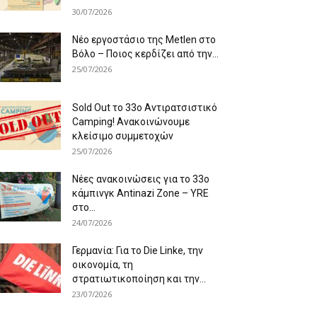
30/07/2026
Νέο εργοστάσιο της Metlen στο
Βόλο – Ποιος κερδίζει από την...
25/07/2026
Sold Out το 33ο Αντιρατσιστικό
Camping! Ανακοινώνουμε
κλείσιμο συμμετοχών
25/07/2026
Νέες ανακοινώσεις για το 33ο
κάμπινγκ Antinazi Zone – YRE
στο...
24/07/2026
Γερμανία: Για το Die Linke, την
οικονομία, τη
στρατιωτικοποίηση και την...
23/07/2026