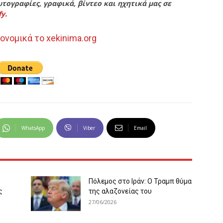
τογραφίες, γραφικά, βίντεο και ηχητικά μας σε
fy
.
ονομικά το xekinima.org
WhatsApp
Viber
Email
Πόλεμος στο Ιράν: Ο Τραμπ θύμα
ς
της αλαζονείας του
27/06/2026