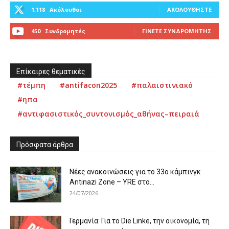
1,118
Ακόλουθοι
ΑΚΟΛΟΥΘΉΣΤΕ
450
Συνδρομητές
ΓΊΝΕΤΕ ΣΥΝΔΡΟΜΗΤΉΣ
Επίκαιρες θεματικές
#τέμπη
#antifacon2025
#παλαιστινιακό
#ηπα
#αντιφασιστικός_συντονισμός_αθήνας–πειραιά
Πρόσφατα άρθρα
Νέες ανακοινώσεις για το 33ο κάμπινγκ
Antinazi Zone – YRE στο...
24/07/2026
Γερμανία: Για το Die Linke, την οικονομία, τη