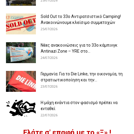
25/07/2026
Sold Out το 33ο Αντιρατσιστικό Camping!
Ανακοινώνουμε κλείσιμο συμμετοχών
25/07/2026
Νέες ανακοινώσεις για το 33ο κάμπινγκ
Antinazi Zone – YRE στο...
24/07/2026
Γερμανία: Για το Die Linke, την οικονομία, τη
στρατιωτικοποίηση και την...
23/07/2026
Η μάχη ενάντια στον φασισμό πρέπει να
ενταθεί
22/07/2026
Ελάτε σ' επαφή με το «Ξ» !