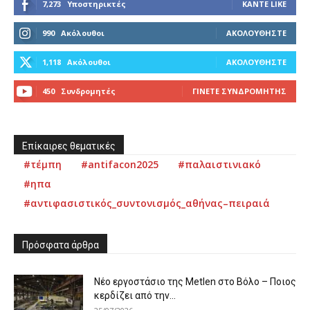
7,273
Υποστηρικτές
ΚΆΝΤΕ LIKE
990
Ακόλουθοι
ΑΚΟΛΟΥΘΉΣΤΕ
1,118
Ακόλουθοι
ΑΚΟΛΟΥΘΉΣΤΕ
450
Συνδρομητές
ΓΊΝΕΤΕ ΣΥΝΔΡΟΜΗΤΉΣ
Επίκαιρες θεματικές
#τέμπη
#antifacon2025
#παλαιστινιακό
#ηπα
#αντιφασιστικός_συντονισμός_αθήνας–πειραιά
Πρόσφατα άρθρα
Νέο εργοστάσιο της Metlen στο Βόλο – Ποιος
κερδίζει από την...