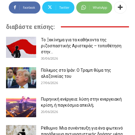
Facebook
Twitter
WhatsApp
διαβάστε επίσης:
Το Ξεκίνημα για τα καθήκοντα της
ριζοσπαστικής Αριστεράς – τοποθέτηση
στην...
30/06/2026
Πόλεμος στο Ιράν: Ο Τραμπ θύμα της
αλαζονείας του
27/06/2026
Πυρηνική ενέργεια: λύση στην ενεργειακή
κρίση, ή παγκόσμια απειλή;
20/06/2026
Ρέθυμνο: Μια συνέντευξη για ένα φωτεινό
παράδειγμα αντιφασιστικής δράσης μέσα