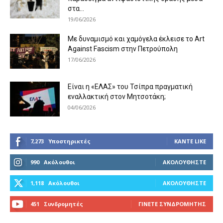
στα...
19/06/2026
Με δυναμισμό και χαμόγελα έκλεισε το Art
Against Fascism στην Πετρούπολη
17/06/2026
Είναι η «ΕΛΑΣ» του Τσίπρα πραγματική
εναλλακτική στον Μητσοτάκη;
04/06/2026
7,273
Υποστηρικτές
ΚΆΝΤΕ LIKE
990
Ακόλουθοι
ΑΚΟΛΟΥΘΉΣΤΕ
1,118
Ακόλουθοι
ΑΚΟΛΟΥΘΉΣΤΕ
451
Συνδρομητές
ΓΊΝΕΤΕ ΣΥΝΔΡΟΜΗΤΉΣ