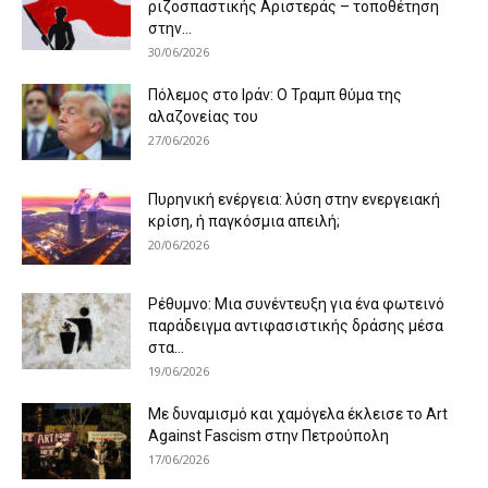
ριζοσπαστικής Αριστεράς – τοποθέτηση
στην...
30/06/2026
Πόλεμος στο Ιράν: Ο Τραμπ θύμα της
αλαζονείας του
27/06/2026
Πυρηνική ενέργεια: λύση στην ενεργειακή
κρίση, ή παγκόσμια απειλή;
20/06/2026
Ρέθυμνο: Μια συνέντευξη για ένα φωτεινό
παράδειγμα αντιφασιστικής δράσης μέσα
στα...
19/06/2026
Με δυναμισμό και χαμόγελα έκλεισε το Art
Against Fascism στην Πετρούπολη
17/06/2026