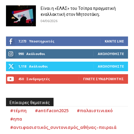
Είναι η «ΕΛΑΣ» του Τσίπρα πραγματική
εναλλακτική στον Μητσοτάκη;
04/06/2026
7,273
Υποστηρικτές
ΚΆΝΤΕ LIKE
990
Ακόλουθοι
ΑΚΟΛΟΥΘΉΣΤΕ
1,118
Ακόλουθοι
ΑΚΟΛΟΥΘΉΣΤΕ
450
Συνδρομητές
ΓΊΝΕΤΕ ΣΥΝΔΡΟΜΗΤΉΣ
Επίκαιρες θεματικές
#τέμπη
#antifacon2025
#παλαιστινιακό
#ηπα
#αντιφασιστικός_συντονισμός_αθήνας–πειραιά