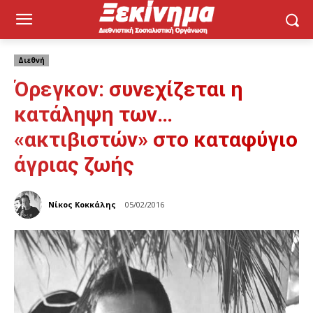
Διεθνή
Όρεγκον: συνεχίζεται η
κατάληψη των…
«ακτιβιστών» στο καταφύγιο
άγριας ζωής
Νίκος Κοκκάλης
05/02/2016