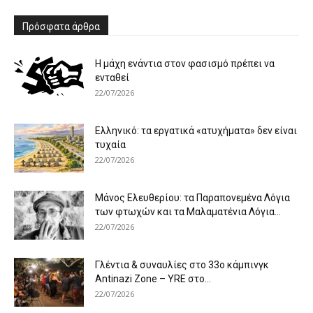
Πρόσφατα άρθρα
Η μάχη ενάντια στον φασισμό πρέπει να
ενταθεί
22/07/2026
Ελληνικό: τα εργατικά «ατυχήματα» δεν είναι
τυχαία
22/07/2026
Μάνος Ελευθερίου: τα Παραπονεμένα Λόγια
των φτωχών και τα Μαλαματένια Λόγια...
22/07/2026
Γλέντια & συναυλίες στο 33ο κάμπινγκ
Antinazi Zone – YRE στο...
22/07/2026