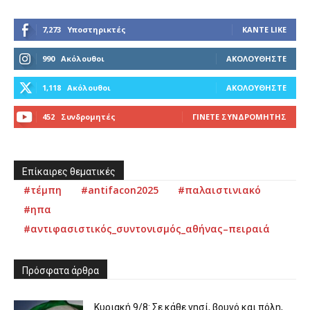
7,273
Υποστηρικτές
ΚΆΝΤΕ LIKE
990
Ακόλουθοι
ΑΚΟΛΟΥΘΉΣΤΕ
1,118
Ακόλουθοι
ΑΚΟΛΟΥΘΉΣΤΕ
452
Συνδρομητές
ΓΊΝΕΤΕ ΣΥΝΔΡΟΜΗΤΉΣ
Επίκαιρες θεματικές
#τέμπη
#antifacon2025
#παλαιστινιακό
#ηπα
#αντιφασιστικός_συντονισμός_αθήνας–πειραιά
Πρόσφατα άρθρα
Κυριακή 9/8: Σε κάθε νησί, βουνό και πόλη,