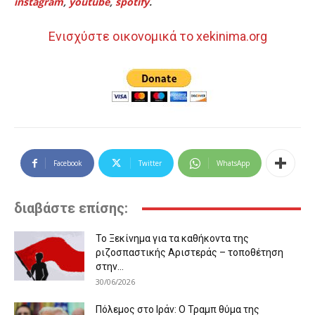
instagram
,
youtube
,
spotify
.
Ενισχύστε οικονομικά το xekinima.org
Facebook
Twitter
WhatsApp
διαβάστε επίσης:
Το Ξεκίνημα για τα καθήκοντα της
ριζοσπαστικής Αριστεράς – τοποθέτηση
στην...
30/06/2026
Πόλεμος στο Ιράν: Ο Τραμπ θύμα της