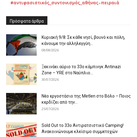
#αντιφασιστικός_συντονισμός_αθήνας–πειραιά
Πρόσφατα άρθρα
Κυριακή 9/8: Σε κάθε νησί, βουνό και πόλη,
κάνουμε την αλληλεγγύη...
08/08/2026
Ξεκινάει αύριο το 33ο κάμπινγκ Antinazi
Zone – YRE στο Ναύπλιο...
30/07/2026
Νέο εργοστάσιο της Metlen στο Βόλο – Ποιος
κερδίζει από την...
25/07/2026
Sold Out το 33ο Αντιρατσιστικό Camping!
Ανακοινώνουμε κλείσιμο συμμετοχών