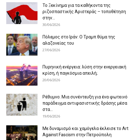
Το Ξεκίνημα για τα καθήκοντα της
ριζοσπαστικής Αριστεράς – τοποθέτηση
στην...
30/06/2026
Πόλεμος στο Ιράν: Ο Τραμπ θύμα της
αλαζονείας του
27/06/2026
Πυρηνική ενέργεια: λύση στην ενεργειακή
κρίση, ή παγκόσμια απειλή;
20/06/2026
Ρέθυμνο: Μια συνέντευξη για ένα φωτεινό
παράδειγμα αντιφασιστικής δράσης μέσα
στα...
19/06/2026
Με δυναμισμό και χαμόγελα έκλεισε το Art
Against Fascism στην Πετρούπολη