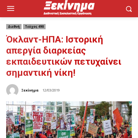
Διεθνή
Τεύχος 490
Όκλαντ-ΗΠΑ: Ιστορική
απεργία διαρκείας
εκπαιδευτικών πετυχαίνει
σημαντική νίκη!
Ξεκίνημα
12/03/2019