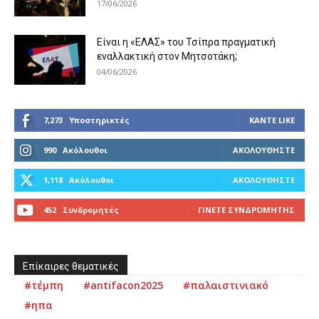
17/06/2026
Είναι η «ΕΛΑΣ» του Τσίπρα πραγματική
εναλλακτική στον Μητσοτάκη;
04/06/2026
7,273
Υποστηρικτές
ΚΆΝΤΕ LIKE
990
Ακόλουθοι
ΑΚΟΛΟΥΘΉΣΤΕ
1,118
Ακόλουθοι
ΑΚΟΛΟΥΘΉΣΤΕ
452
Συνδρομητές
ΓΊΝΕΤΕ ΣΥΝΔΡΟΜΗΤΉΣ
Επίκαιρες θεματικές
#τέμπη
#antifacon2025
#παλαιστινιακό
#ηπα