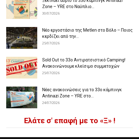
Ξεκινάει αύριο το 33ο κάμπινγκ Antinazi
Zone – YRE στο Ναύπλιο...
30/07/2026
Νέο εργοστάσιο της Metlen στο Βόλο – Ποιος
κερδίζει από την...
25/07/2026
Sold Out το 33ο Αντιρατσιστικό Camping!
Ανακοινώνουμε κλείσιμο συμμετοχών
25/07/2026
Νέες ανακοινώσεις για το 33ο κάμπινγκ
Antinazi Zone – YRE στο...
24/07/2026
Ελάτε σ' επαφή με το «Ξ» !