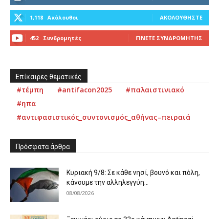
1,118
Ακόλουθοι
ΑΚΟΛΟΥΘΉΣΤΕ
452
Συνδρομητές
ΓΊΝΕΤΕ ΣΥΝΔΡΟΜΗΤΉΣ
Επίκαιρες θεματικές
#τέμπη
#antifacon2025
#παλαιστινιακό
#ηπα
#αντιφασιστικός_συντονισμός_αθήνας–πειραιά
Πρόσφατα άρθρα
Κυριακή 9/8: Σε κάθε νησί, βουνό και πόλη,
κάνουμε την αλληλεγγύη...
08/08/2026