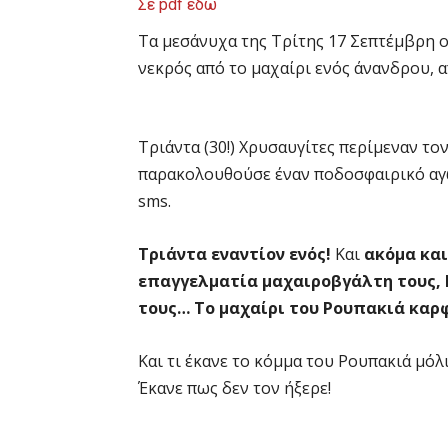
Σε pdf εδώ
Τα μεσάνυχα της Τρίτης 17 Σεπτέμβρη 
νεκρός από το μαχαίρι ενός άνανδρου, 
Τριάντα (30!) Χρυσαυγίτες περίμεναν το
παρακολουθούσε έναν ποδοσφαιρικό αγώ
sms.
Τριάντα εναντίον ενός!
Και
ακόμα και
επαγγελματία μαχαιροβγάλτη τους, Γ
τους… Το μαχαίρι του Ρουπακιά καρ
Και τι έκανε το κόμμα του Ρουπακιά μό
Έκανε πως δεν τον ήξερε!