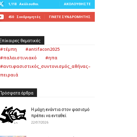
1,118
Ακόλουθοι
ΑΚΟΛΟΥΘΉΣΤΕ
450
Συνδρομητές
ΓΊΝΕΤΕ ΣΥΝΔΡΟΜΗΤΉΣ
Επίκαιρες θεματικές
#τέμπη
#antifacon2025
#παλαιστινιακό
#ηπα
#αντιφασιστικός_συντονισμός_αθήνας–
πειραιά
Πρόσφατα άρθρα
Η μάχη ενάντια στον φασισμό
πρέπει να ενταθεί
22/07/2026