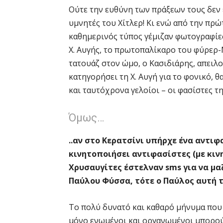
Ούτε την ευθύνη των πράξεων τους δεν 
υμνητές του Χίτλερ! Κι ενώ από την πρώ
καθημερινός τύπος γέμιζαν φωτογραφίε
Χ. Αυγής, το πρωτοπαλίκαρο του φύρερ
τατουάζ στον ώμο, ο Κασιδιάρης, απειλο
κατηγορήσει τη Χ. Αυγή για το φονικό, 
και ταυτόχρονα γελοίοι – οι φασίστες τ
Όμως…
..αν στο Κερατσίνι υπήρχε ένα αντιφ
κινητοποιήσει αντιφασίστες (με κιν
Χρυσαυγίτες έστελναν sms για να μ
Παύλου Φύσσα, τότε ο Παύλος αυτή τ
Το πολύ δυνατό και καθαρό μήνυμα που
μόνο ενωμένοι και οργανωμένοι μπορού