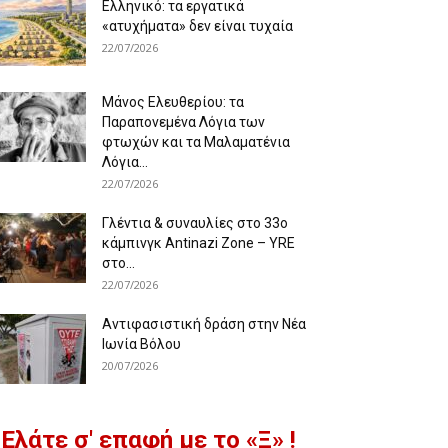
Ελληνικό: τα εργατικά
«ατυχήματα» δεν είναι τυχαία
22/07/2026
Μάνος Ελευθερίου: τα
Παραπονεμένα Λόγια των
φτωχών και τα Μαλαματένια
Λόγια...
22/07/2026
Γλέντια & συναυλίες στο 33ο
κάμπινγκ Antinazi Zone – YRE
στο...
22/07/2026
Αντιφασιστική δράση στην Νέα
Ιωνία Βόλου
20/07/2026
Ελάτε σ' επαφή με το «Ξ» !