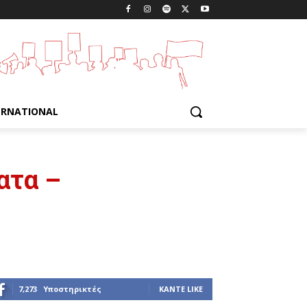
ERNATIONAL
ατα –
7,273
Υποστηρικτές
ΚΆΝΤΕ LIKE