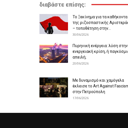
διαβάστε επίσης:
Το Ξεκίνημα για τα καθήκοντα
της ριζοσπαστικής Αριστερά
– τοποθέτηση στην...
30/06/2026
Πυρηνική ενέργεια: λύση στην
ενεργειακή κρίση, ή παγκόσμι
απειλή;
20/06/2026
Με δυναμισμό και χαμόγελα
έκλεισε το Art Against Fascis
στην Πετρούπολη
17/06/2026