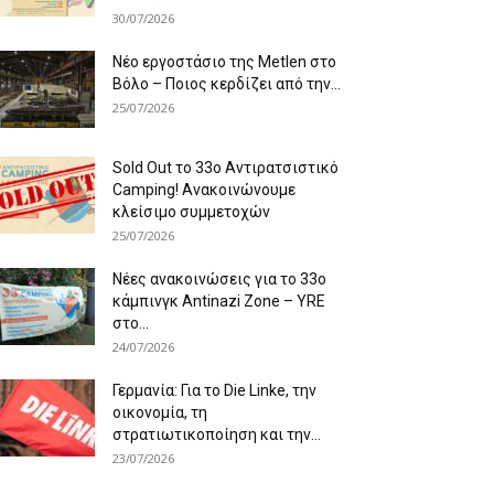
30/07/2026
Νέο εργοστάσιο της Metlen στο
Βόλο – Ποιος κερδίζει από την...
25/07/2026
Sold Out το 33ο Αντιρατσιστικό
Camping! Ανακοινώνουμε
κλείσιμο συμμετοχών
25/07/2026
Νέες ανακοινώσεις για το 33ο
κάμπινγκ Antinazi Zone – YRE
στο...
24/07/2026
Γερμανία: Για το Die Linke, την
οικονομία, τη
στρατιωτικοποίηση και την...
23/07/2026