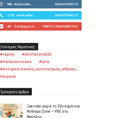
990
Ακόλουθοι
ΑΚΟΛΟΥΘΉΣΤΕ
1,118
Ακόλουθοι
ΑΚΟΛΟΥΘΉΣΤΕ
451
Συνδρομητές
ΓΊΝΕΤΕ ΣΥΝΔΡΟΜΗΤΉΣ
Επίκαιρες θεματικές
#τέμπη
#antifacon2025
#παλαιστινιακό
#ηπα
#αντιφασιστικός_συντονισμός_αθήνας–
πειραιά
Πρόσφατα άρθρα
Ξεκινάει αύριο το 33ο κάμπινγκ
Antinazi Zone – YRE στο
Ναύπλιο...