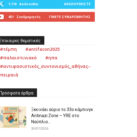
1,118
Ακόλουθοι
ΑΚΟΛΟΥΘΉΣΤΕ
451
Συνδρομητές
ΓΊΝΕΤΕ ΣΥΝΔΡΟΜΗΤΉΣ
Επίκαιρες θεματικές
#τέμπη
#antifacon2025
#παλαιστινιακό
#ηπα
#αντιφασιστικός_συντονισμός_αθήνας–
πειραιά
Πρόσφατα άρθρα
Ξεκινάει αύριο το 33ο κάμπινγκ
Antinazi Zone – YRE στο
Ναύπλιο...
30/07/2026