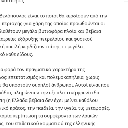
υνατότητες.
Βελόπουλος είναι το ποιοι θα κερδίσουν από την
περιοχής (για χάρη της οποίας προωθούνται οι
 διαθέτουν μεγάλα βυτιοφόρα πλοία και βέβαια
εταιρείες εξόρυξης πετρελαίου και φυσικού
ική απειλή κερδίζουν επίσης οι μεγάλες
κό κάθε είδους.
α φορά τον πραγματικό χαρακτήρα της
ος: επεκτατισμός και πολεμοκαπηλεία, χωρίς
υ θα υποστούν οι απλοί άνθρωποι. Αυτοί είναι που
σόδιο, πληρώνουν την εξοπλιστική φρενίτιδα
η (η Ελλάδα βέβαια δεν έχει μείνει καθόλου
ικό κράτος, την παιδεία, την υγεία, τις μεταφορές,
ε καμία περίπτωση τα συμφέροντα των λαϊκών
ς, του επιθετικού κομματιού της ελληνικής