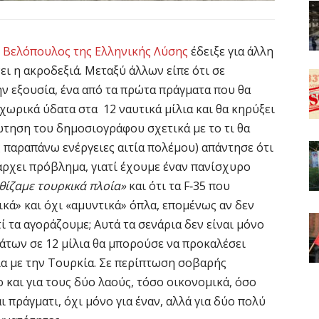
 Βελόπουλος της Ελληνικής Λύσης
έδειξε για άλλη
ει η ακροδεξιά. Μεταξύ άλλων είπε ότι σε
ν εξουσία, ένα από τα πρώτα πράγματα που θα
ά χωρικά ύδατα στα 12 ναυτικά μίλια και θα κηρύξει
ώτηση του δημοσιογράφου σχετικά με το τι θα
ις παραπάνω ενέργειες αιτία πολέμου) απάντησε ότι
άρχει πρόβλημα, γιατί έχουμε έναν πανίσχυρο
θίζαμε τουρκικά πλοία»
και ότι τα F‑35 που
κά» και όχι «αμυντικά» όπλα, επομένως αν δεν
ί τα αγοράζουμε; Αυτά τα σενάρια δεν είναι μόνο
άτων σε 12 μίλια θα μπορούσε να προκαλέσει
ια με την Τουρκία. Σε περίπτωση σοβαρής
 και για τους δύο λαούς, τόσο οικονομικά, όσο
 πράγματι, όχι μόνο για έναν, αλλά για δύο πολύ