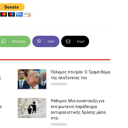
WhatsApp
Viber
Email
Πόλεμος στο Ιράν: Ο Τραμπ θύμα
ς
της αλαζονείας του
27/06/2026
Ρέθυμνο: Μια συνέντευξη για
α
ένα φωτεινό παράδειγμα
αντιφασιστικής δράσης μέσα
στα...
19/06/2026