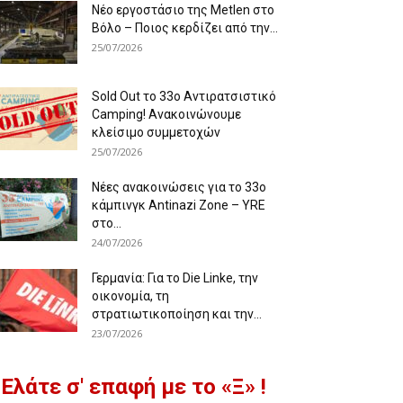
Νέο εργοστάσιο της Metlen στο
Βόλο – Ποιος κερδίζει από την...
25/07/2026
Sold Out το 33ο Αντιρατσιστικό
Camping! Ανακοινώνουμε
κλείσιμο συμμετοχών
25/07/2026
Νέες ανακοινώσεις για το 33ο
κάμπινγκ Antinazi Zone – YRE
στο...
24/07/2026
Γερμανία: Για το Die Linke, την
οικονομία, τη
στρατιωτικοποίηση και την...
23/07/2026
Ελάτε σ' επαφή με το «Ξ» !