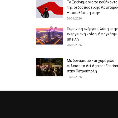
Το Ξεκίνημα για τα καθήκοντα
της ριζοσπαστικής Αριστερά
– τοποθέτηση στην...
30/06/2026
Πυρηνική ενέργεια: λύση στην
ενεργειακή κρίση, ή παγκόσμι
απειλή;
20/06/2026
Με δυναμισμό και χαμόγελα
έκλεισε το Art Against Fascis
στην Πετρούπολη
17/06/2026