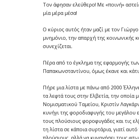
Τον άφησαν ελεύθερο! Με «ποινή» αστεί
μία μέρα μέσα!
Ο κύριος αυτός ήταν μαζί με τον Γιώργ
μνημόνιο, την απαρχή της κοινωνικής κ
συνεχίζεται.
Πέρα από το έγκλημα της εφαρμογής τω
Παπακωνσταντίνου, όμως έκανε και κάτι
Πήρε μια λίστα με πάνω από 2000 Έλληνε
τα λεφτά τους στην Ελβετία, την οποία 
Νομισματικού Ταμείου, Κριστίν Λαγκάρντ
κυνήγι της φοροδιαφυγής του μεγάλου ε
τους πλούσιους φοροφυγάδες και τις ελβ
τη λίστα σε κάποια συρτάρια, γιατί αυτ
πλούσιους, αλλά να κυνηγήσει τους φτω