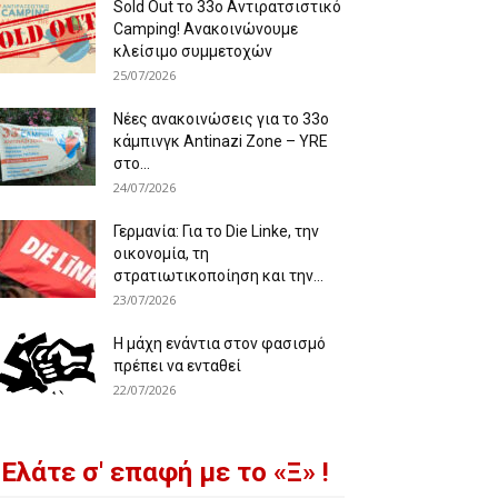
Sold Out το 33ο Αντιρατσιστικό
Camping! Ανακοινώνουμε
κλείσιμο συμμετοχών
25/07/2026
Νέες ανακοινώσεις για το 33ο
κάμπινγκ Antinazi Zone – YRE
στο...
24/07/2026
Γερμανία: Για το Die Linke, την
οικονομία, τη
στρατιωτικοποίηση και την...
23/07/2026
Η μάχη ενάντια στον φασισμό
πρέπει να ενταθεί
22/07/2026
Ελάτε σ' επαφή με το «Ξ» !