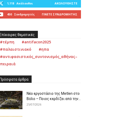
1,118
Ακόλουθοι
ΑΚΟΛΟΥΘΉΣΤΕ
450
Συνδρομητές
ΓΊΝΕΤΕ ΣΥΝΔΡΟΜΗΤΉΣ
Επίκαιρες θεματικές
#τέμπη
#antifacon2025
#παλαιστινιακό
#ηπα
#αντιφασιστικός_συντονισμός_αθήνας–
πειραιά
Πρόσφατα άρθρα
Νέο εργοστάσιο της Metlen στο
Βόλο – Ποιος κερδίζει από την...
25/07/2026