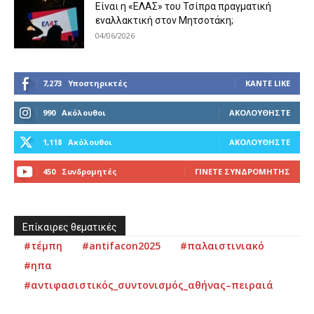
Είναι η «ΕΛΑΣ» του Τσίπρα πραγματική
εναλλακτική στον Μητσοτάκη;
04/06/2026
7,273
Υποστηρικτές
ΚΆΝΤΕ LIKE
990
Ακόλουθοι
ΑΚΟΛΟΥΘΉΣΤΕ
1,118
Ακόλουθοι
ΑΚΟΛΟΥΘΉΣΤΕ
450
Συνδρομητές
ΓΊΝΕΤΕ ΣΥΝΔΡΟΜΗΤΉΣ
Επίκαιρες θεματικές
#τέμπη
#antifacon2025
#παλαιστινιακό
#ηπα
#αντιφασιστικός_συντονισμός_αθήνας–πειραιά