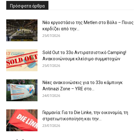
Πρόσφατα άρθρα
Νέο εργοστάσιο της Metlen στο Βόλο – Ποιος
κερδίζει από την...
25/07/2026
Sold Out το 33ο Αντιρατσιστικό Camping!
Ανακοινώνουμε κλείσιμο συμμετοχών
25/07/2026
Νέες ανακοινώσεις για το 33ο κάμπινγκ
Antinazi Zone – YRE στο...
24/07/2026
Γερμανία: Για το Die Linke, την οικονομία, τη
στρατιωτικοποίηση και την...
23/07/2026