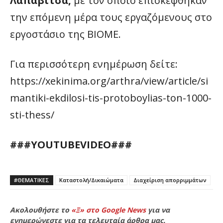
Λαπαβίτσα,
με τον οποίο επισκέφθηκαν
την επόμενη μέρα τους εργαζόμενους στο
εργοστάσιο της ΒΙΟΜΕ.
Για περισσότερη ενημέρωση δείτε:
https://xekinima.org/arthra/view/article/si
mantiki-ekdilosi-tis-protoboylias-ton-1000-
sti-thess/
###YOUTUBEVIDEO###
#ΘΕΜΑΤΙΚΈΣ
Καταστολή/Δικαιώματα
Διαχείριση απορριμμάτων
Ακολουθήστε το
«Ξ» στο Google News
για να
ενημερώνεστε για τα τελευταία άρθρα μας.