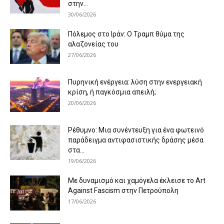
στην...
30/06/2026
Πόλεμος στο Ιράν: Ο Τραμπ θύμα της
αλαζονείας του
27/06/2026
Πυρηνική ενέργεια: λύση στην ενεργειακή
κρίση, ή παγκόσμια απειλή;
20/06/2026
Ρέθυμνο: Μια συνέντευξη για ένα φωτεινό
παράδειγμα αντιφασιστικής δράσης μέσα
στα...
19/06/2026
Με δυναμισμό και χαμόγελα έκλεισε το Art
Against Fascism στην Πετρούπολη
17/06/2026