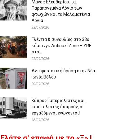
Μάνος Ελευθερίου: τα
Παραπονεμένα Λόγια των
φτωχών και τα Μαλαματένια
Λόγια...
22/07/2026
Γλέντια & συναυλίες στο 33ο
κάμπινγκ Antinazi Zone – YRE
στο...
22/07/2026
Αντιφασιστική δράση στην Νέα
Ιωνία Βόλου
20/07/2026
Κύπρος: Ιμπεριαλιστές και
καπιταλιστές διαιρούν, οι
εργαζόμενοι ενώνονται!
18/07/2026
Ελάτε σ' επαφή με το «Ξ» !