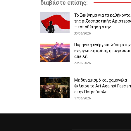
διαβάστε επίσης:
Το Ξεκίνημα για τα καθήκοντα
της ριζοσπαστικής Αριστερά
– τοποθέτηση στην...
30/06/2026
Πυρηνική ενέργεια: λύση στην
ενεργειακή κρίση, ή παγκόσμι
απειλή;
20/06/2026
Με δυναμισμό και χαμόγελα
έκλεισε το Art Against Fascis
στην Πετρούπολη
17/06/2026