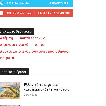
1,118
Ακόλουθοι
ΑΚΟΛΟΥΘΉΣΤΕ
450
Συνδρομητές
ΓΊΝΕΤΕ ΣΥΝΔΡΟΜΗΤΉΣ
Επίκαιρες θεματικές
#τέμπη
#antifacon2025
#παλαιστινιακό
#ηπα
#αντιφασιστικός_συντονισμός_αθήνας–
πειραιά
Πρόσφατα άρθρα
Ελληνικό: τα εργατικά
«ατυχήματα» δεν είναι τυχαία
22/07/2026