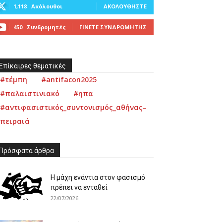
1,118
Ακόλουθοι
ΑΚΟΛΟΥΘΉΣΤΕ
450
Συνδρομητές
ΓΊΝΕΤΕ ΣΥΝΔΡΟΜΗΤΉΣ
Επίκαιρες θεματικές
#τέμπη
#antifacon2025
#παλαιστινιακό
#ηπα
#αντιφασιστικός_συντονισμός_αθήνας–
πειραιά
Πρόσφατα άρθρα
Η μάχη ενάντια στον φασισμό
πρέπει να ενταθεί
22/07/2026