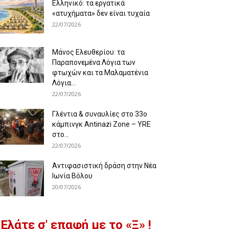
Ελληνικό: τα εργατικά
«ατυχήματα» δεν είναι τυχαία
22/07/2026
Μάνος Ελευθερίου: τα
Παραπονεμένα Λόγια των
φτωχών και τα Μαλαματένια
Λόγια...
22/07/2026
Γλέντια & συναυλίες στο 33ο
κάμπινγκ Antinazi Zone – YRE
στο...
22/07/2026
Αντιφασιστική δράση στην Νέα
Ιωνία Βόλου
20/07/2026
Ελάτε σ' επαφή με το «Ξ» !