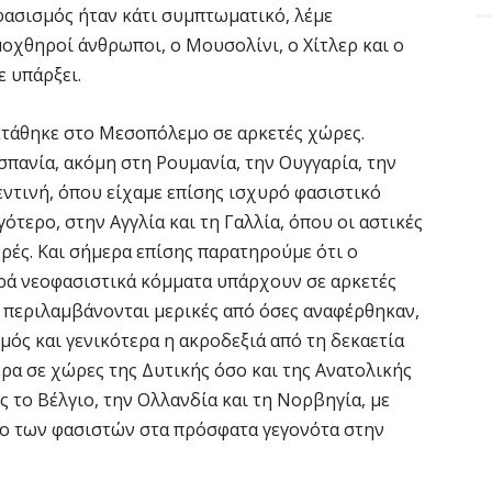
 φασισμός ήταν κάτι συμπτωματικό, λέμε
 μοχθηροί άνθρωποι, ο Μουσολίνι, ο Χίτλερ και ο
ε υπάρξει.
κτάθηκε στο Μεσοπόλεμο σε αρκετές χώρες.
Ισπανία, ακόμη στη Ρουμανία, την Ουγγαρία, την
γεντινή, όπου είχαμε επίσης ισχυρό φασιστικό
γότερο, στην Αγγλία και τη Γαλλία, όπου οι αστικές
ρές. Και σήμερα επίσης παρατηρούμε ότι ο
υρά νεοφασιστικά κόμματα υπάρχουν σε αρκετές
ν περιλαμβάνονται μερικές από όσες αναφέρθηκαν,
μός και γενικότερα η ακροδεξιά από τη δεκαετία
ρα σε χώρες της Δυτικής όσο και της Ανατολικής
ς το Βέλγιο, την Ολλανδία και τη Νορβηγία, με
λο των φασιστών στα πρόσφατα γεγονότα στην