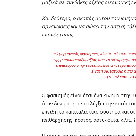
μαζικά σε συνθήκες οξείας οικονομικής 
Και δεύτερο, ο σκοπός αυτού του κινήματ
οργανώσεις και να σώσει την αστική τά
επανάστασης.
«Ο γερμανικός φασισμός»,
λέει ο Τρότσκι,
«όπω
της μικρομπουρζουαζίας που τη μεταμόρφωσε σ
ο φασισμός στην εξουσία είναι λιγότερο από
είναι η δικτατορία η πι
(Λ. Τρότσκι, «Τι
Ο φασισμός είναι έτσι ένα κίνημα στην
όταν δεν μπορεί να ελέγξει την κατάστ
επειδή το καπιταλιστικό σύστημα και ο
πειθάρχησης, κράτος, αστυνομία, κ.λπ.,
Η ισχύς και η αντοχή του φασισμού, καθ