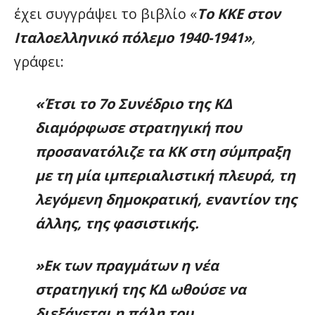
έχει συγγράψει το βιβλίο «
Το ΚΚΕ στον
Ιταλοελληνικό πόλεμο 1940-1941»
,
γράφει:
«Έτσι το 7ο Συνέδριο της ΚΔ
διαμόρφωσε στρατηγική που
προσανατόλιζε τα ΚΚ στη σύμπραξη
με τη μία ιμπεριαλιστική πλευρά, τη
λεγόμενη δημοκρατική, εναντίον της
άλλης, της φασιστικής.
»Εκ των πραγμάτων η νέα
στρατηγική της ΚΔ ωθούσε να
διεξάγεται η πάλη του