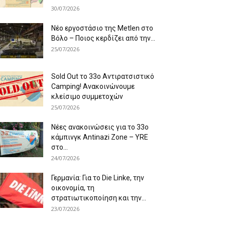
30/07/2026
Νέο εργοστάσιο της Metlen στο
Βόλο – Ποιος κερδίζει από την...
25/07/2026
Sold Out το 33ο Αντιρατσιστικό
Camping! Ανακοινώνουμε
κλείσιμο συμμετοχών
25/07/2026
Νέες ανακοινώσεις για το 33ο
κάμπινγκ Antinazi Zone – YRE
στο...
24/07/2026
Γερμανία: Για το Die Linke, την
οικονομία, τη
στρατιωτικοποίηση και την...
23/07/2026