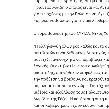
ευρωομάδα της Αριστεράς, δια μέσου τ
Τριανταφυλλίδη ο οποίος είναι και Αν
για τις σχέσεις με την Παλαιστίνη, έχε
Ευρωκοινοβουλίου για την απελευθέρω
Ο ευρωβουλευτής του ΣΥΡΙΖΑ, Νίκος Χο
"Η αλληλεγγύη όλων μας καθώς και το 
ακτιβιστών είναι δεδομένη. Δυστυχώς, ε
συνεχίζει ανενόχλητο να παραβιάζει κάθ
λογικής. Οι ακτιβιστές, αφού συνελήφθη
αποστολής, οδηγήθηκαν σε φυλακές του 
την πρόθεση να βρεθούν, και κρατούνται
παράνομη είσοδο στην χώρα! Ταυτόχρονα
μιζέρια και εξαθλίωση τους Παλαιστίνι
Λωρίδας της Γάζας. Η κατάσταση αυτή π
και οι Κυβερνήσεις έχουν ευθύνη και π