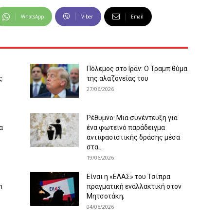
WhatsApp
Viber
Email
Πόλεμος στο Ιράν: Ο Τραμπ θύμα
ς
της αλαζονείας του
27/06/2026
Ρέθυμνο: Μια συνέντευξη για
α
ένα φωτεινό παράδειγμα
αντιφασιστικής δράσης μέσα
στα...
19/06/2026
Είναι η «ΕΛΑΣ» του Τσίπρα
m
πραγματική εναλλακτική στον
Μητσοτάκη;
04/06/2026