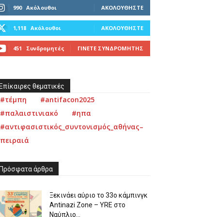
990
Ακόλουθοι
ΑΚΟΛΟΥΘΉΣΤΕ
1,118
Ακόλουθοι
ΑΚΟΛΟΥΘΉΣΤΕ
451
Συνδρομητές
ΓΊΝΕΤΕ ΣΥΝΔΡΟΜΗΤΉΣ
Επίκαιρες θεματικές
#τέμπη
#antifacon2025
#παλαιστινιακό
#ηπα
#αντιφασιστικός_συντονισμός_αθήνας–
πειραιά
Πρόσφατα άρθρα
Ξεκινάει αύριο το 33ο κάμπινγκ
Antinazi Zone – YRE στο
Ναύπλιο...