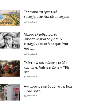
Ελληνικό: τα εργατικά
«ατυχήματα» δεν είναι τυχαία
22/07/2026
Μάνος Ελευθερίου: τα
Παραπονεμένα Λόγια των
φτωχών και τα Μαλαματένια
Λόγια...
22/07/2026
Γλέντια & συναυλίες στο 33ο
κάμπινγκ Antinazi Zone – YRE
στο...
22/07/2026
Αντιφασιστική δράση στην Νέα
Ιωνία Βόλου
20/07/2026