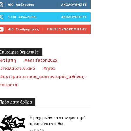
990
Ακόλουθοι
ΑΚΟΛΟΥΘΉΣΤΕ
1,118
Ακόλουθοι
ΑΚΟΛΟΥΘΉΣΤΕ
450
Συνδρομητές
ΓΊΝΕΤΕ ΣΥΝΔΡΟΜΗΤΉΣ
Επίκαιρες θεματικές
#τέμπη
#antifacon2025
#παλαιστινιακό
#ηπα
#αντιφασιστικός_συντονισμός_αθήνας–
πειραιά
Πρόσφατα άρθρα
Η μάχη ενάντια στον φασισμό
πρέπει να ενταθεί
22/07/2026