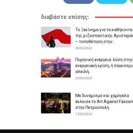
διαβάστε επίσης:
Το Ξεκίνημα για τα καθήκοντα
της ριζοσπαστικής Αριστερά
– τοποθέτηση στην...
30/06/2026
Πυρηνική ενέργεια: λύση στην
ενεργειακή κρίση, ή παγκόσμι
απειλή;
20/06/2026
Με δυναμισμό και χαμόγελα
έκλεισε το Art Against Fascis
στην Πετρούπολη
17/06/2026